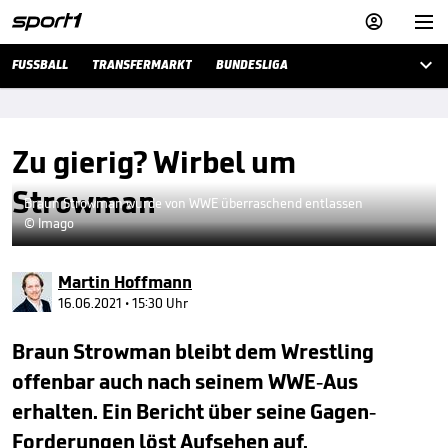



FUSSBALL
TRANSFERMARKT
BUNDESLIGA
Zu gierig? Wirbel um
Strowman
Braun Strowman wurde von WWE überraschend entlassen
© Imago
Martin Hoffmann
16.06.2021 • 15:30 Uhr
Braun Strowman bleibt dem Wrestling
offenbar auch nach seinem WWE-Aus
erhalten. Ein Bericht über seine Gagen-
Forderungen löst Aufsehen auf.