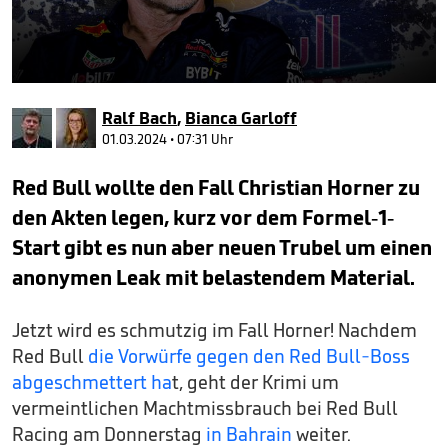
0
seconds
Ralf Bach
,
Bianca Garloff
of
5
01.03.2024 • 07:31 Uhr
minutes,
6
Red Bull wollte den Fall Christian Horner zu
seconds
den Akten legen, kurz vor dem Formel-1-
Start gibt es nun aber neuen Trubel um einen
anonymen Leak mit belastendem Material.
Jetzt wird es schmutzig im Fall Horner! Nachdem
Red Bull
die Vorwürfe gegen den Red Bull-Boss
abgeschmettert ha
t, geht der Krimi um
vermeintlichen Machtmissbrauch bei Red Bull
Racing am Donnerstag
in Bahrain
weiter.