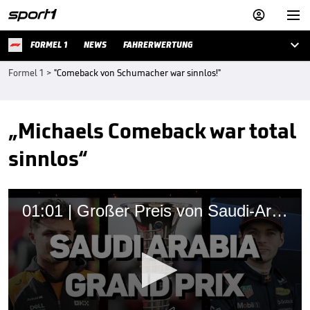



FORMEL 1
NEWS
FAHRERWERTUNG
Formel 1
>
"Comeback von Schumacher war sinnlos!"
„Michaels Comeback war total
sinnlos“
01:01 | Großer Preis von Saudi-Arabien: Die Rennvorschau