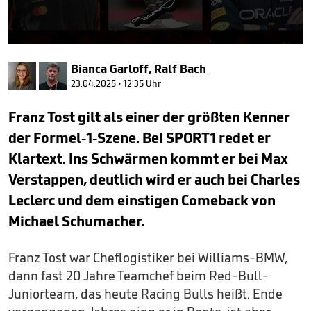
0
seconds
Bianca Garloff
,
Ralf Bach
of
1
23.04.2025 • 12:35 Uhr
minute,
1
Franz Tost gilt als einer der größten Kenner
second
der Formel-1-Szene. Bei SPORT1 redet er
Klartext. Ins Schwärmen kommt er bei Max
Verstappen, deutlich wird er auch bei Charles
Leclerc und dem einstigen Comeback von
Michael Schumacher.
Franz Tost war Cheflogistiker bei Williams-BMW,
dann fast 20 Jahre Teamchef beim Red-Bull-
Juniorteam, das heute Racing Bulls heißt. Ende