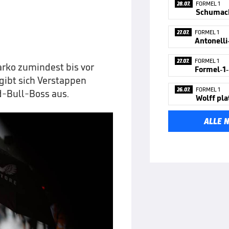
28.07.
FORMEL 1
Schumach
27.07.
FORMEL 1
27.07.
FORMEL 1
rko zumindest bis vor
ibt sich Verstappen
26.07.
FORMEL 1
ed-Bull-Boss aus.
Wolff pla
ALLE 