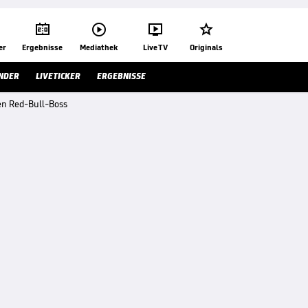




er
Ergebnisse
Mediathek
Live TV
Originals
NDER
LIVETICKER
ERGEBNISSE
en Red-Bull-Boss