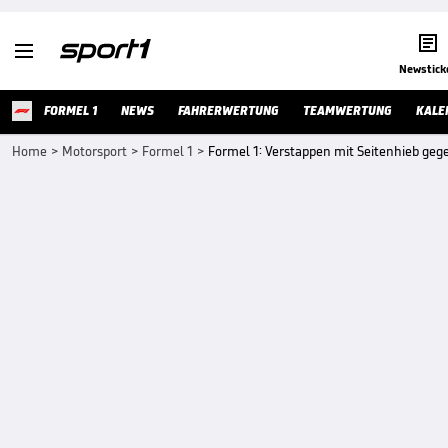


Newstick
FORMEL 1
NEWS
FAHRERWERTUNG
TEAMWERTUNG
KALE
Home
>
Motorsport
>
Formel 1
>
Formel 1: Verstappen mit Seitenhieb geg