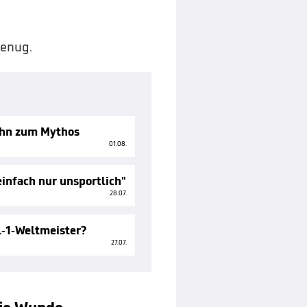
genug.
ihn zum Mythos
01.08.
einfach nur unsportlich"
28.07.
l-1-Weltmeister?
27.07.