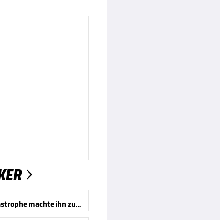
KER

Eine Katastrophe machte ihn zum Mythos