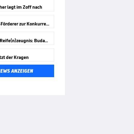
er legt im Zoff nach
Antonelli-Förderer zur Konkurrenz
Formel-1-Reife(n)zeugnis: Budapest
tzt der Kragen
NEWS ANZEIGEN