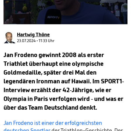
0
seconds
Hartwig Thöne
of
1
23.07.2024 • 11:33 Uhr
minute,
25
Jan Frodeno gewinnt 2008 als erster
seconds
Triathlet überhaupt eine olympische
Goldmedaille, später drei Mal den
legendären Ironman auf Hawaii. Im SPORT1-
Interview erzählt der 42-Jährige, wie er
Olympia in Paris verfolgen wird - und was er
über das Team Deutschland denkt.
Jan Frodeno ist einer der erfolgreichsten
deutschen Sportler
der Triathlon-Geschichte. Der