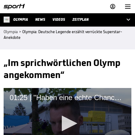



OLYMPIA
NEWS
VIDEOS
ZEITPLAN
Olympia
>
Olympia: Deutsche Legende erzählt verrückte Superstar-
Anekdote
„Im sprichwörtlichen Olymp
angekommen“
01:25 | "Haben eine echte Chance auf eine Medaille!"