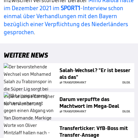
inzwischen verstorbener Berater
Mino Raiola hatte
im Dezember 2021 im
SPORT1
-Interview schon
einmal über Verhandlungen mit den Bayern
bezüglich einer Verpflichtung des Niederländers
gesprochen
.
WEITERE NEWS
Salah-Wechsel? "Er ist besser
als das"
TRANSFERMARKT
06.08.
Darum verpuffte das
Machtwort im Mega-Deal
TRANSFERMARKT
06.08.
Transferticker: VfB-Boss mit
Transfer-Ansage