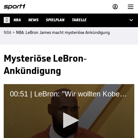



NBA
NEWS
SPIELPLAN
TABELLE
NBA
>
NBA: LeBron James macht mysteriöse Ankündigung
Mysteriöse LeBron-
Ankündigung
00:51 | LeBron: "Wir wollten Kobe einfach nur stolz machen"