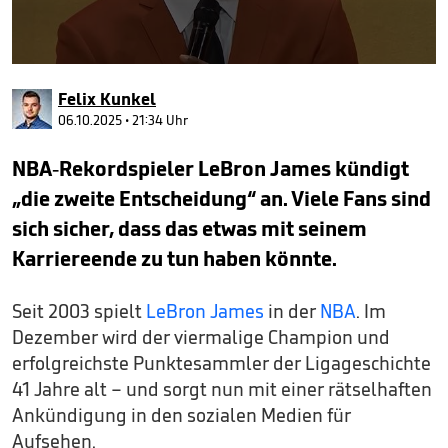
0
seconds
Felix Kunkel
of
51
06.10.2025 • 21:34 Uhr
seconds
NBA-Rekordspieler LeBron James kündigt
„die zweite Entscheidung“ an. Viele Fans sind
sich sicher, dass das etwas mit seinem
Karriereende zu tun haben könnte.
Seit 2003 spielt
LeBron James
in der
NBA
. Im
Dezember wird der viermalige Champion und
erfolgreichste Punktesammler der Ligageschichte
41 Jahre alt – und sorgt nun mit einer rätselhaften
Ankündigung in den sozialen Medien für
Aufsehen.