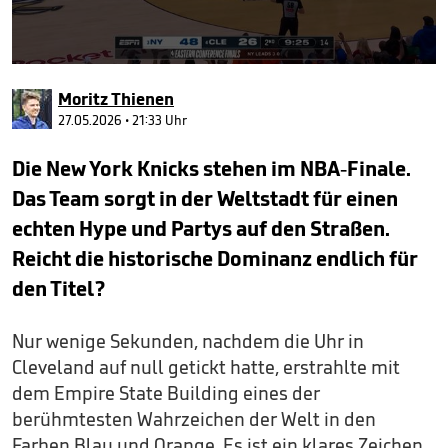
0
seconds
Moritz Thienen
of
1
27.05.2026 • 21:33 Uhr
minute,
0
Die New York Knicks stehen im NBA-Finale.
Das Team sorgt in der Weltstadt für einen
echten Hype und Partys auf den Straßen.
Reicht die historische Dominanz endlich für
den Titel?
Nur wenige Sekunden, nachdem die Uhr in
Cleveland auf null getickt hatte, erstrahlte mit
dem Empire State Building eines der
berühmtesten Wahrzeichen der Welt in den
Farben Blau und Orange. Es ist ein klares Zeichen