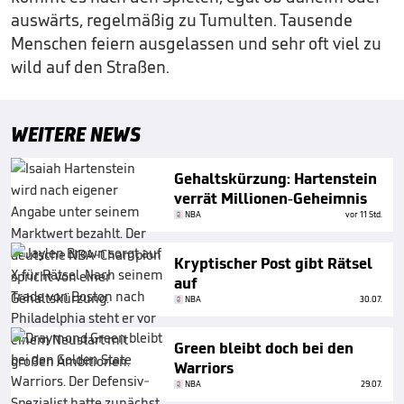
auswärts, regelmäßig zu Tumulten. Tausende
Menschen feiern ausgelassen und sehr oft viel zu
wild auf den Straßen.
WEITERE NEWS
Gehaltskürzung: Hartenstein
verrät Millionen-Geheimnis
NBA
vor 11 Std.
Kryptischer Post gibt Rätsel
auf
NBA
30.07.
Green bleibt doch bei den
Warriors
NBA
29.07.