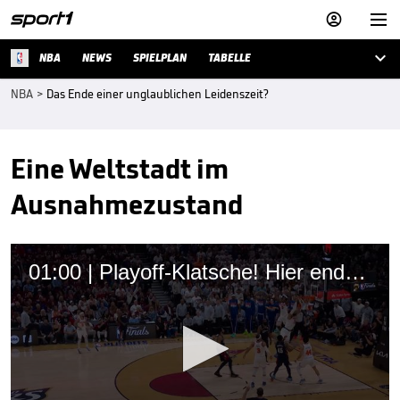



NBA
NEWS
SPIELPLAN
TABELLE
NBA
>
Das Ende einer unglaublichen Leidenszeit?
Eine Weltstadt im
Ausnahmezustand
01:00 | Playoff-Klatsche! Hier endet Schröders Titeltraum