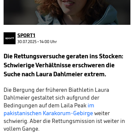
0
seconds
SPORT1
of
34
30.07.2025 • 14:00 Uhr
seconds
Die Rettungsversuche geraten ins Stocken:
Schwierige Verhältnisse erschweren die
Suche nach Laura Dahlmeier extrem.
Die Bergung der früheren Biathletin Laura
Dahlmeier gestaltet sich aufgrund der
Bedingungen auf dem Laila Peak
im
pakistanischen Karakorum-Gebirge
weiter
schwierig. Aber die Rettungsmission ist weiter in
vollem Gange.