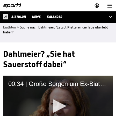



BIATHLON
NEWS
KALENDER
Biathlon
>
Suche nach Dahlmeier: "Es gibt Kletterer, die Tage überlebt
haben"
Dahlmeier? „Sie hat
Sauerstoff dabei“
00:34 | Große Sorgen um Ex-Biathletin Laura Dahlmeier