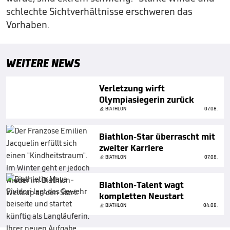
schlechte Sichtverhältnisse erschweren das
Vorhaben.
WEITERE NEWS
Verletzung wirft
Olympiasiegerin zurück
BIATHLON
07.08.
Biathlon-Star überrascht mit
zweiter Karriere
BIATHLON
07.08.
Biathlon-Talent wagt
kompletten Neustart
BIATHLON
04.08.