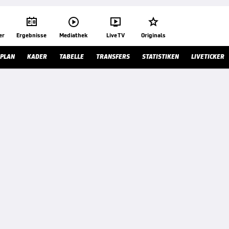




er
Ergebnisse
Mediathek
Live TV
Originals
LPLAN
KADER
TABELLE
TRANSFERS
STATISTIKEN
LIVETICKER