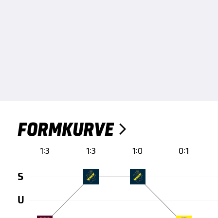
FORMKURVE

1:3
1:3
1:0
0:1
S
U