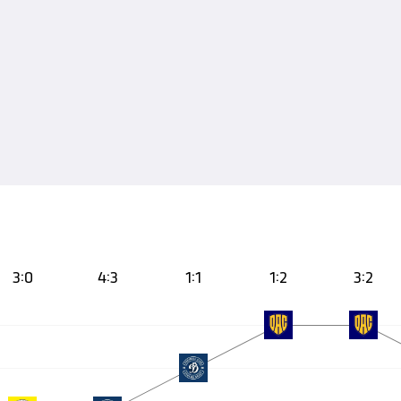
3:0
4:3
1:1
1:2
3:2