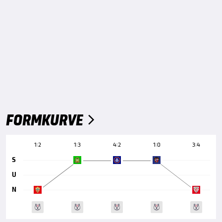
FORMKURVE

1:2
1:3
4:2
1:0
3:4
S
U
N