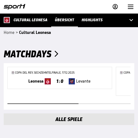



CULTURAL LEONESA
ÜBERSICHT
HIGHLIGHTS
Home
>
Cultural Leonesa
MATCHDAYS

COPA DEL REY, SECHZEHNTELFINALE, 17.12.2025
COPA DEL R
1 : 0
Leonesa
Levante
ALLE SPIELE