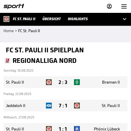



FC ST. PAULI II
ÜBERSICHT
HIGHLIGHTS
Home
>
FC St. Pauli II
FC ST. PAULI II SPIELPLAN
REGIONALLIGA NORD
Sonntag, 10.08.2025
2
:
3
St. Pauli II
Bremen II
Freitag, 22.08.2025
7
:
1
Jeddeloh II
St. Pauli II
Mittwoch, 27.08.2025
1
:
1
St. Pauli II
Phönix Lübeck