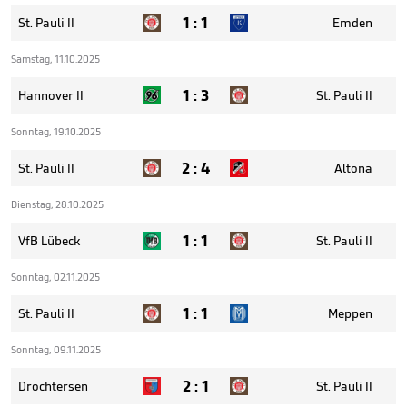
1
:
1
St. Pauli II
Emden
Samstag, 11.10.2025
1
:
3
Hannover II
St. Pauli II
Sonntag, 19.10.2025
2
:
4
St. Pauli II
Altona
Dienstag, 28.10.2025
1
:
1
VfB Lübeck
St. Pauli II
Sonntag, 02.11.2025
1
:
1
St. Pauli II
Meppen
Sonntag, 09.11.2025
2
:
1
Drochtersen
St. Pauli II