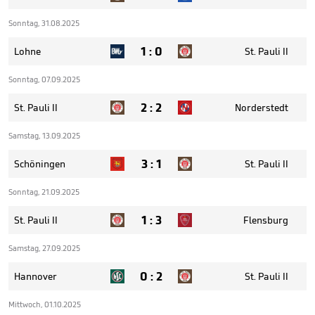
Sonntag, 31.08.2025
1
:
0
Lohne
St. Pauli II
Sonntag, 07.09.2025
2
:
2
St. Pauli II
Norderstedt
Samstag, 13.09.2025
3
:
1
Schöningen
St. Pauli II
Sonntag, 21.09.2025
1
:
3
St. Pauli II
Flensburg
Samstag, 27.09.2025
0
:
2
Hannover
St. Pauli II
Mittwoch, 01.10.2025