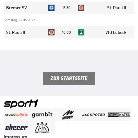
Bremer SV
St. Pauli II
13:30
Samstag, 22.05.2027
St. Pauli II
VfB Lübeck
16:00
ZUR STARTSEITE
Impressum