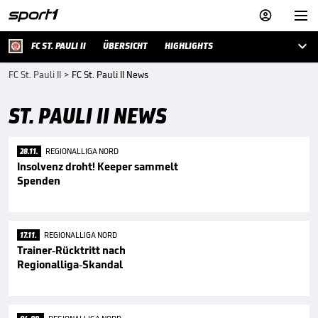



FC ST. PAULI II
ÜBERSICHT
HIGHLIGHTS
FC St. Pauli II
>
FC St. Pauli II News
ST. PAULI II NEWS
28.11.
REGIONALLIGA NORD
Insolvenz droht! Keeper sammelt
Spenden
17.11.
REGIONALLIGA NORD
Trainer-Rücktritt nach
Regionalliga-Skandal