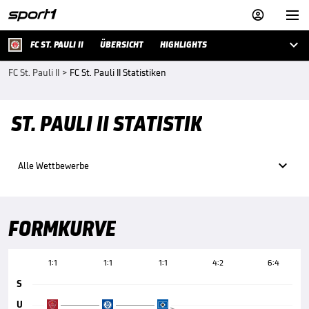



FC ST. PAULI II
ÜBERSICHT
HIGHLIGHTS
FC St. Pauli II
>
FC St. Pauli II Statistiken
ST. PAULI II STATISTIK

Alle Wettbewerbe
FORMKURVE
1:1
1:1
1:1
4:2
6:4
S
U