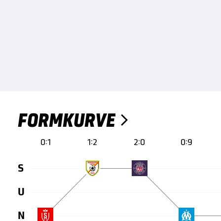
FORMKURVE

0:1
1:2
2:0
0:9
S
U
N