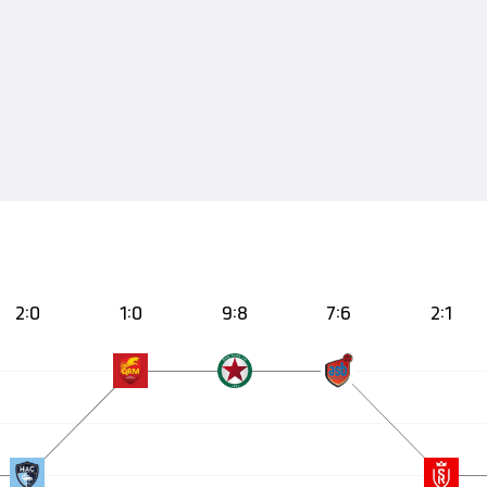
2:0
1:0
9:8
7:6
2:1