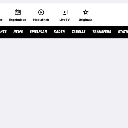




er
Ergebnisse
Mediathek
Live TV
Originals
GHTS
NEWS
SPIELPLAN
KADER
TABELLE
TRANSFERS
STATI