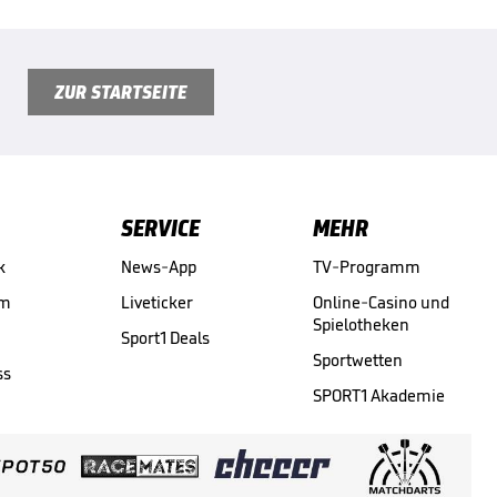
ZUR STARTSEITE
SERVICE
MEHR
k
News-App
TV-Programm
am
Liveticker
Online-Casino und
Spielotheken
Sport1 Deals
Sportwetten
ss
SPORT1 Akademie