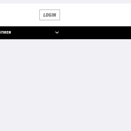
LOGIN

STIKEN