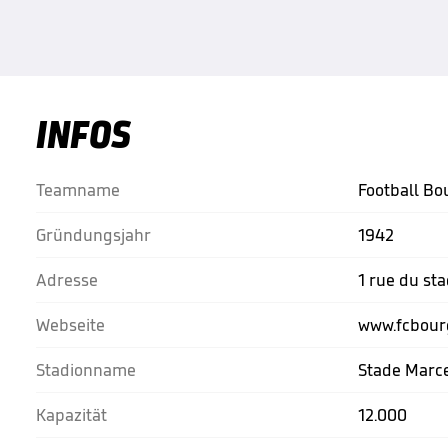
INFOS
Teamname
Football Bo
Gründungsjahr
1942
Adresse
1 rue du st
Webseite
www.fcbour
Stadionname
Stade Marc
Kapazität
12.000