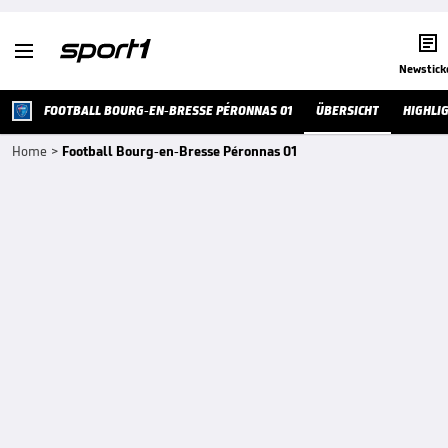


Newstick
FOOTBALL BOURG-EN-BRESSE PÉRONNAS 01
ÜBERSICHT
HIGHLI
Home
>
Football Bourg-en-Bresse Péronnas 01