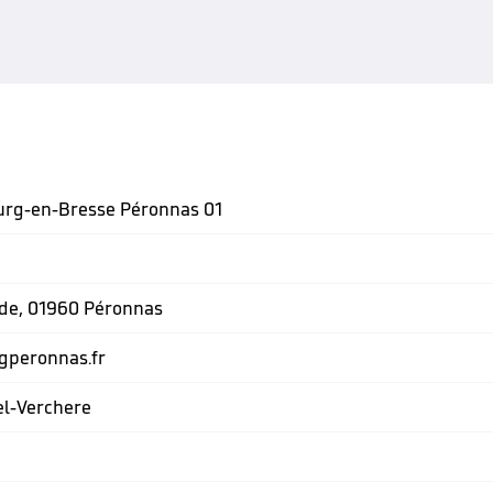
urg-en-Bresse Péronnas 01
ade, 01960 Péronnas
gperonnas.fr
el-Verchere