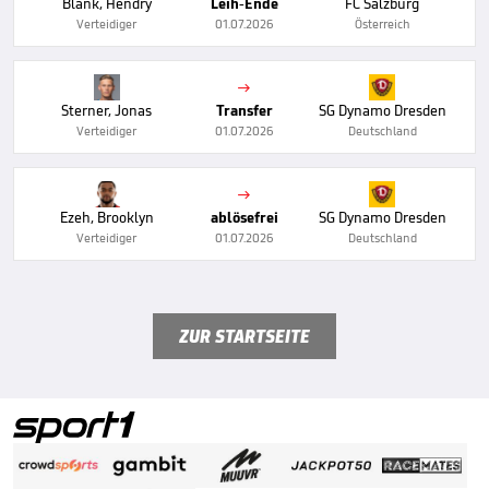
Blank, Hendry
Leih-Ende
FC Salzburg
Verteidiger
01.07.2026
Österreich

Sterner, Jonas
Transfer
SG Dynamo Dresden
Verteidiger
01.07.2026
Deutschland

Ezeh, Brooklyn
ablösefrei
SG Dynamo Dresden
Verteidiger
01.07.2026
Deutschland
ZUR STARTSEITE