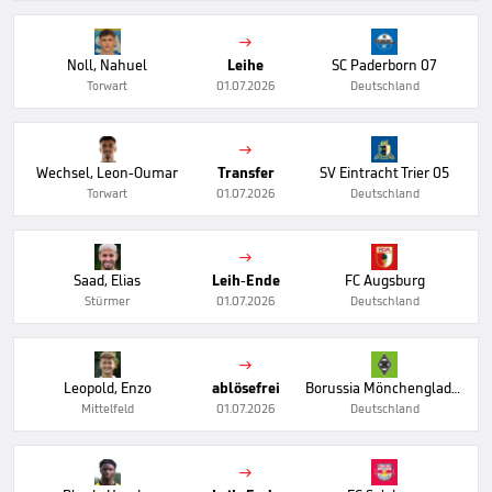

Noll, Nahuel
Leihe
SC Paderborn 07
Torwart
01.07.2026
Deutschland

Wechsel, Leon-Oumar
Transfer
SV Eintracht Trier 05
Torwart
01.07.2026
Deutschland

Saad, Elias
Leih-Ende
FC Augsburg
Stürmer
01.07.2026
Deutschland

Leopold, Enzo
ablösefrei
Borussia Mönchengladbach
Mittelfeld
01.07.2026
Deutschland
