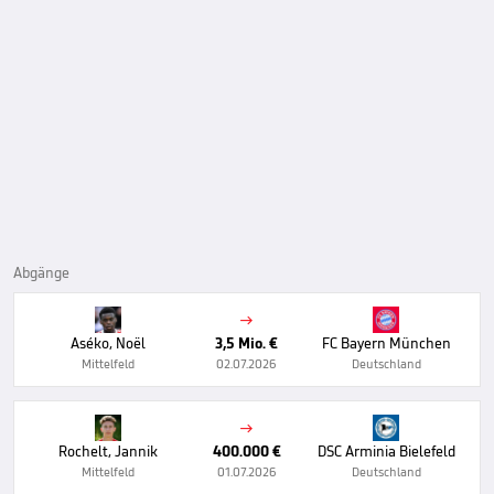
Abgänge

Aséko, Noël
3,5 Mio. €
FC Bayern München
Mittelfeld
02.07.2026
Deutschland

Rochelt, Jannik
400.000 €
DSC Arminia Bielefeld
Mittelfeld
01.07.2026
Deutschland