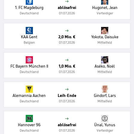

1. FC Magdeburg
ablösefrei
Hugonet, Jean
Deutschland
01.07.2026
Verteidiger

KAA Gent
2,0 Mio. €
Yokota, Daisuke
Belgien
01.07.2026
Mittelfeld

FC Bayern München II
1,0 Mio. €
Aséko, Noël
Deutschland
01.07.2026
Mittelfeld

Alemannia Aachen
Leih-Ende
Gindorf, Lars
Deutschland
01.07.2026
Mittelfeld

Hannover 96
ablösefrei
Ünal, Yunus
Deutschland
01.07.2026
Verteidiger