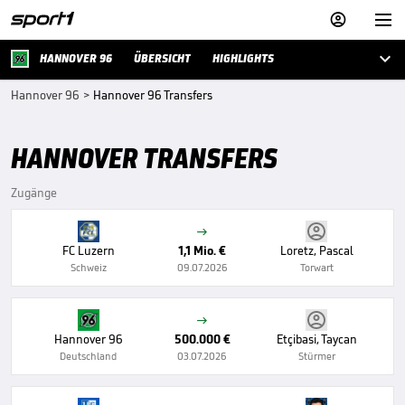



HANNOVER 96
ÜBERSICHT
HIGHLIGHTS
Hannover 96
>
Hannover 96 Transfers
HANNOVER TRANSFERS
Zugänge

FC Luzern
1,1 Mio. €
Loretz, Pascal
Schweiz
09.07.2026
Torwart

Hannover 96
500.000 €
Etçibasi, Taycan
Deutschland
03.07.2026
Stürmer