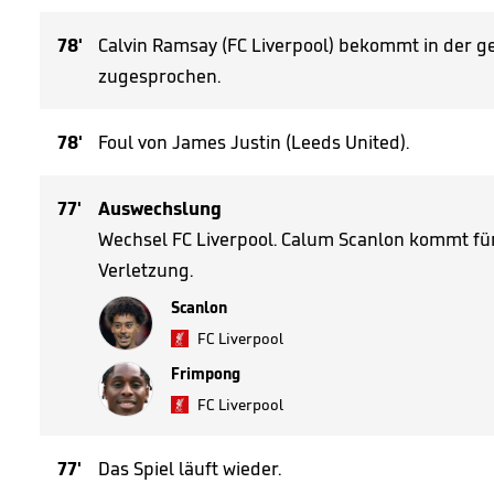
78'
Calvin Ramsay (FC Liverpool) bekommt in der ge
zugesprochen.
78'
Foul von James Justin (Leeds United).
77'
Auswechslung
Wechsel FC Liverpool. Calum Scanlon kommt fü
Verletzung.
Scanlon
FC Liverpool
Frimpong
FC Liverpool
77'
Das Spiel läuft wieder.