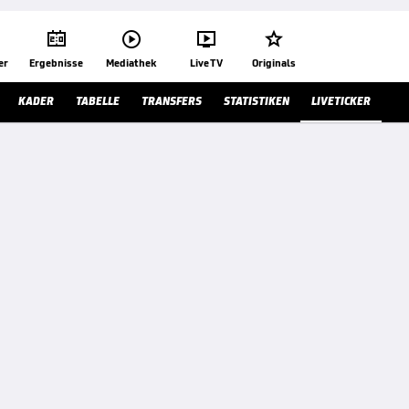




er
Ergebnisse
Mediathek
Live TV
Originals
KADER
TABELLE
TRANSFERS
STATISTIKEN
LIVETICKER