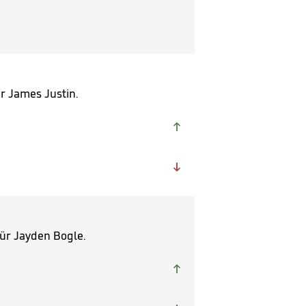
r James Justin.


ür Jayden Bogle.
