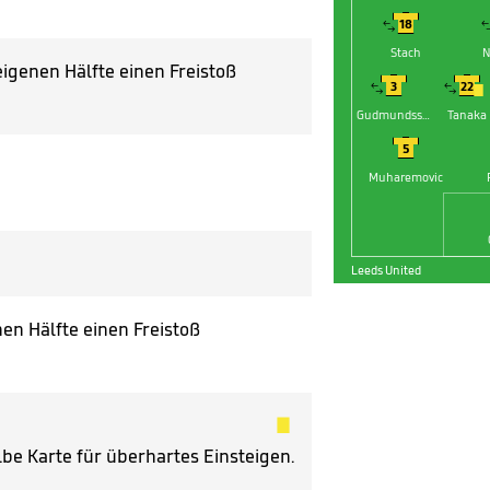


18

Stach
N
eigenen Hälfte einen Freistoß




3
22



Gudmundsson
Tanaka


5
Muharemovic
Leeds United
en Hälfte einen Freistoß

be Karte für überhartes Einsteigen.