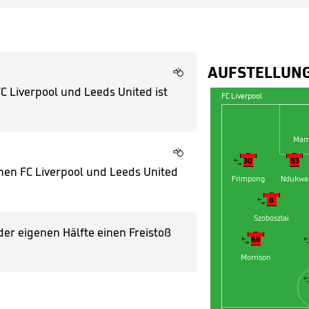
AUFSTELLUN

FC Liverpool und Leeds United ist
FC Liverpool
Mama





30
83

schen FC Liverpool und Leeds United
Frimpong
Ndukwe


8

Szoboszlai
er eigenen Hälfte einen Freistoß


68

Morrison