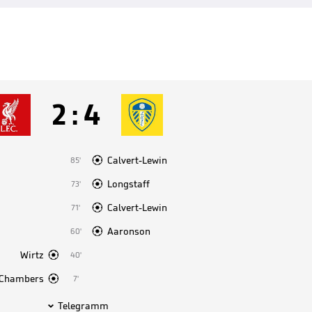
2
:
4

Calvert-Lewin
85'

Longstaff
73'

Calvert-Lewin
71'

Aaronson
60'

Wirtz
40'

Chambers
7'
Telegramm
