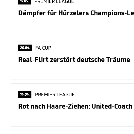
PREMIER LEAGUE
17.05.
Dämpfer für Hürzelers Champions-L
FA CUP
26.04.
Real-Flirt zerstört deutsche Träume
PREMIER LEAGUE
14.04.
Rot nach Haare-Ziehen: United-Coach 