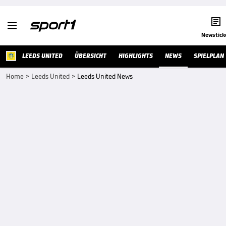


Newstick
LEEDS UNITED
ÜBERSICHT
HIGHLIGHTS
NEWS
SPIELPLAN
Home
>
Leeds United
>
Leeds United News