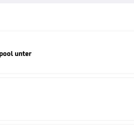
pool unter