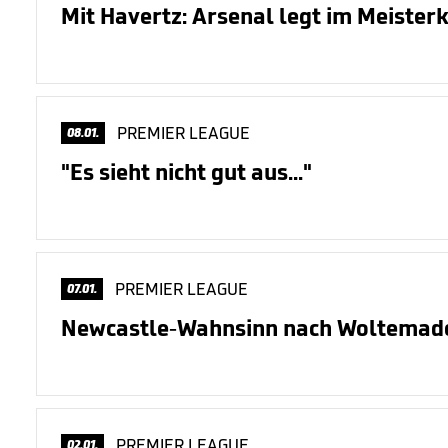
Mit Havertz: Arsenal legt im Meister
PREMIER LEAGUE
08.01.
"Es sieht nicht gut aus..."
PREMIER LEAGUE
07.01.
Newcastle-Wahnsinn nach Woltemad
PREMIER LEAGUE
02.01.