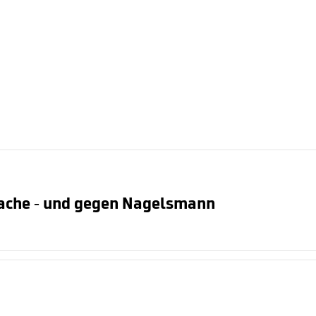
rache - und gegen Nagelsmann