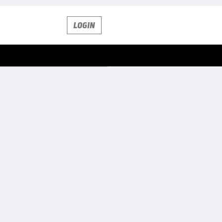
LOGIN