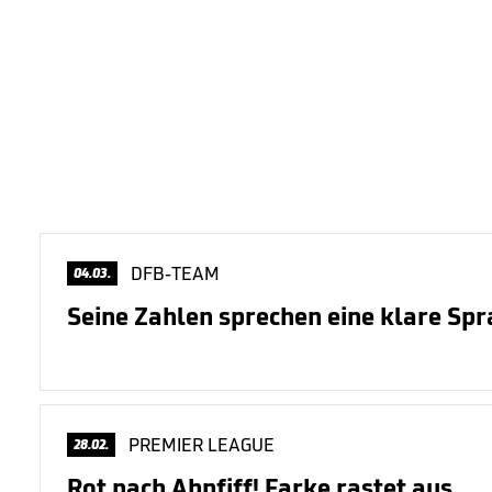
DFB-TEAM
04.03.
Seine Zahlen sprechen eine klare Sp
PREMIER LEAGUE
28.02.
Rot nach Abpfiff! Farke rastet aus