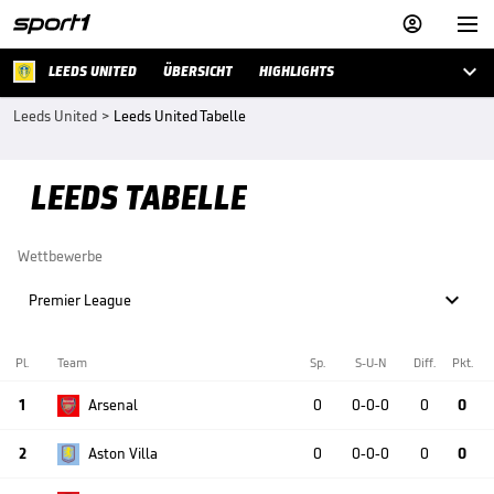



LEEDS UNITED
ÜBERSICHT
HIGHLIGHTS
Leeds United
>
Leeds United Tabelle
LEEDS TABELLE
Wettbewerbe

Premier League
Pl.
Team
Sp.
S-U-N
Diff.
Pkt.
1
Arsenal
0
0-0-0
0
0
2
Aston Villa
0
0-0-0
0
0