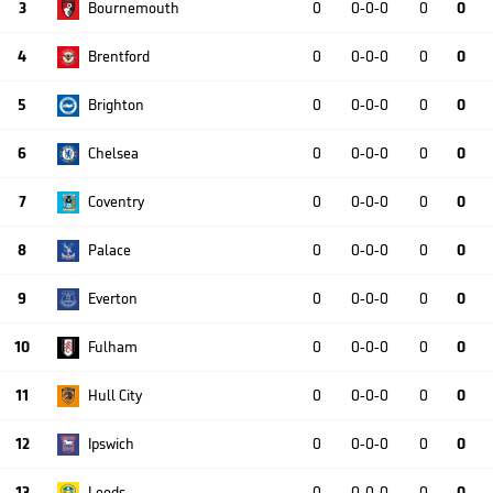
3
Bournemouth
0
0-0-0
0
0
4
Brentford
0
0-0-0
0
0
5
Brighton
0
0-0-0
0
0
6
Chelsea
0
0-0-0
0
0
7
Coventry
0
0-0-0
0
0
8
Palace
0
0-0-0
0
0
9
Everton
0
0-0-0
0
0
10
Fulham
0
0-0-0
0
0
11
Hull City
0
0-0-0
0
0
12
Ipswich
0
0-0-0
0
0
13
Leeds
0
0-0-0
0
0