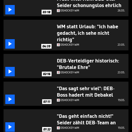
2
Seider schonungslos ehrlich
minutes,

EISHOCKEY-WM
26.05.
56
03:18
seconds
WM statt Urlaub: "Ich habe
gedacht, ich sehe nicht
richtig"

EISHOCKEY-WM
23.05.
04:39
DEB-Verteidiger historisch:
"Brutale Ehre"

EISHOCKEY-WM
23.05.
02:16
"Das sagt sehr viel": DEB-
Boss hadert mit Debakel

EISHOCKEY-WM
19.05.
07:11
"Das geht einfach nicht!"
Seider zählt DEB-Team an

EISHOCKEY-WM
19.05.
01:22