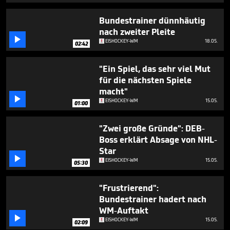
Bundestrainer dünnhäutig
nach zweiter Pleite

EISHOCKEY-WM
18.05.
02:42
"Ein Spiel, das sehr viel Mut
für die nächsten Spiele
macht"

EISHOCKEY-WM
15.05.
01:00
"Zwei große Gründe": DEB-
Boss erklärt Absage von NHL-
Star

EISHOCKEY-WM
15.05.
05:30
"Frustrierend":
Bundestrainer hadert nach
WM-Auftakt

EISHOCKEY-WM
15.05.
02:09