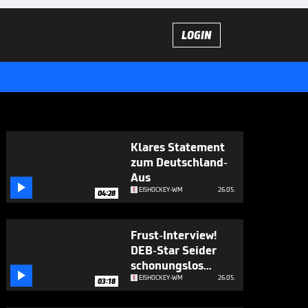
LOGIN
Klares Statement
zum Deutschland-
Aus

EISHOCKEY-WM
26.05.
04:28
Frust-Interview!
DEB-Star Seider
schonungslos

ehrlich
EISHOCKEY-WM
26.05.
03:18