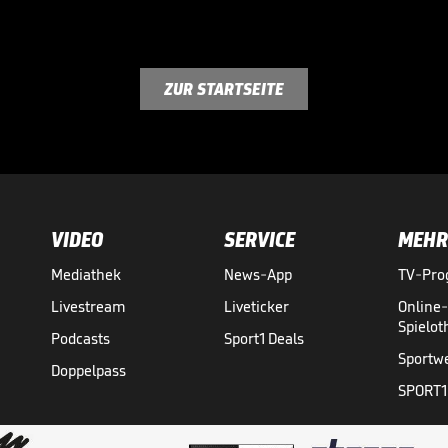
ZUR STARTSEITE
VIDEO
SERVICE
MEHR
Mediathek
News-App
TV-Pr
Livestream
Liveticker
Online
Spielo
Podcasts
Sport1 Deals
Sportw
Doppelpass
SPORT1