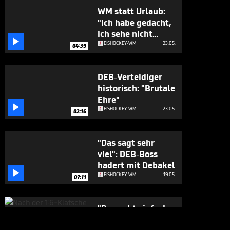
WM statt Urlaub:
"Ich habe gedacht,
ich sehe nicht

richtig"
EISHOCKEY-WM
23.05.
04:39
DEB-Verteidiger
historisch: "Brutale
Ehre"

EISHOCKEY-WM
23.05.
02:16
"Das sagt sehr
viel": DEB-Boss
hadert mit Debakel

EISHOCKEY-WM
19.05.
07:11
"Das geht einfach
nicht!" Seider zählt