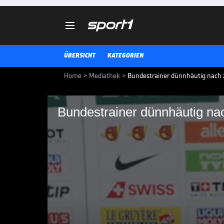

ÜBERSICHT
KATEGORIEN
Home
>
Mediathek
>
Bundestrainer dünnhäutig nach z
Bundestrainer dünnhäutig nac
Bundestrainer dünnhä
Nach der 0:2-Niederlage gegen Le
Kreis den Journalisten. Dabei re
möglichen Änderungen vor dem S
EISHOCKEY-WM