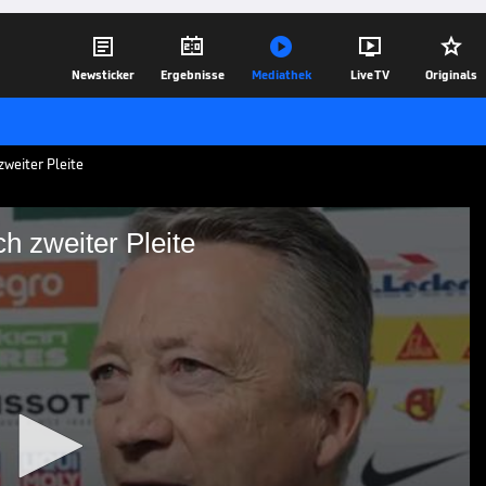





Newsticker
Ergebnisse
Mediathek
Live TV
Originals
weiter Pleite
h zweiter Pleite
utig nach zweiter Pleite
ttland stellt sich Bundestrainer Harold
agiert er dünnhäutig auf eine Frage zu
piel gegen die Schweiz.
18.05.26