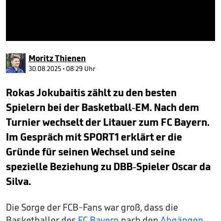
0
seconds
Moritz Thienen
of
46
30.08.2025 • 08:29 Uhr
seconds
Rokas Jokubaitis zählt zu den besten
Spielern bei der Basketball-EM. Nach dem
Turnier wechselt der Litauer zum FC Bayern.
Im Gespräch mit SPORT1 erklärt er die
Gründe für seinen Wechsel und seine
spezielle Beziehung zu DBB-Spieler Oscar da
Silva.
Die Sorge der FCB-Fans war groß, dass die
Basketballer des
FC Bayern
nach den
Abgängen