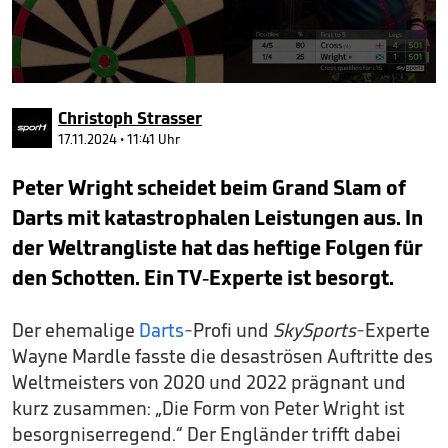
0
seconds
Christoph Strasser
of
2
17.11.2024 • 11:41 Uhr
minutes,
37
Peter Wright scheidet beim Grand Slam of
seconds
Darts mit katastrophalen Leistungen aus. In
der Weltrangliste hat das heftige Folgen für
den Schotten. Ein TV-Experte ist besorgt.
Der ehemalige
Darts
-Profi und
SkySports
-Experte
Wayne Mardle fasste die desaströsen Auftritte des
Weltmeisters von 2020 und 2022 prägnant und
kurz zusammen: „Die Form von Peter Wright ist
besorgniserregend.“ Der Engländer trifft dabei