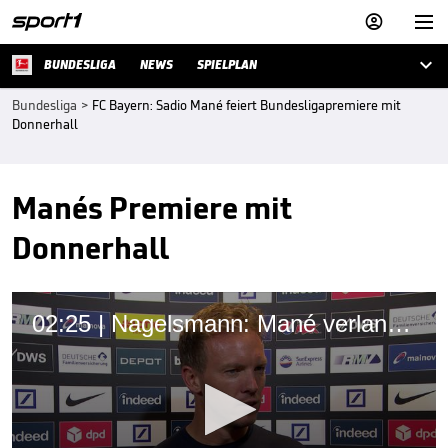



BUNDESLIGA
NEWS
SPIELPLAN
Bundesliga
>
FC Bayern: Sadio Mané feiert Bundesligapremiere mit
Donnerhall
Manés Premiere mit
Donnerhall
02:25 | Nagelsmann: Mané verlangt von Spielern mehr Einsatz