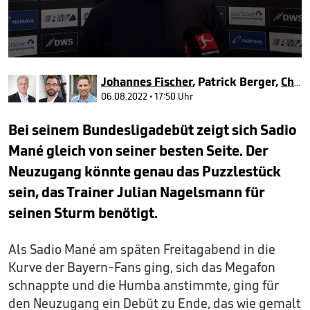
0
seconds
Johannes Fischer
,
Patrick Berger
,
Christopher Michel
of
2
06.08.2022 • 17:50 Uhr
minutes,
25
Bei seinem Bundesligadebüt zeigt sich Sadio
seconds
Mané gleich von seiner besten Seite. Der
Neuzugang könnte genau das Puzzlestück
sein, das Trainer Julian Nagelsmann für
seinen Sturm benötigt.
Als Sadio Mané am späten Freitagabend in die
Kurve der Bayern-Fans ging, sich das Megafon
schnappte und die Humba anstimmte, ging für
den Neuzugang ein Debüt zu Ende, das wie gemalt