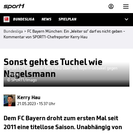



BUNDESLIGA
NEWS
SPIELPLAN
Bundesliga
>
FC Bayern München: Ein „Weiter so“ darf es nicht geben -
Kommentar von SPORT1-Chefreporter Kerry Hau
Sonst geht es Tuchel wie
SPORT1-Chefreporter Kerry Hau über das Bayern-Debakel gegen
Nagelsmann
Leipzig
© SPORT1/Imago
Kerry Hau
21.05.2023 • 15:37 Uhr
Dem FC Bayern droht zum ersten Mal seit
2011 eine titellose Saison. Unabhängig von