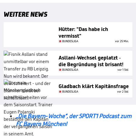
WEITERE NEWS
Hütter: "Das habe ich
vermisst"
BUNDESLIGA
vor 25 Min.
Asllani-Wechsel geplatzt -
die Begründung ist brisant!
BUNDESLIGA
vor 1 Std.
Gladbach klärt Kapitänsfrage
BUNDESLIGA
vor 2 Std.
„Die Bayern-Woche“, der SPORT1 Podcast zum
FC Bayern München!