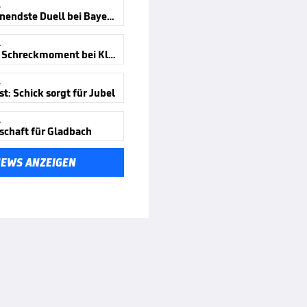
A
Das spannendste Duell bei Bayern?
A
Schalker Schreckmoment bei Klatsche
A
t: Schick sorgt für Jubel
A
schaft für Gladbach
NEWS ANZEIGEN