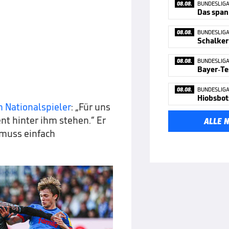
08.08.
BUNDESLIG
08.08.
BUNDESLIG
08.08.
BUNDESLIG
Bayer-Tes
08.08.
BUNDESLIG
Hiobsbot
 Nationalspieler
: „Für uns
ent hinter ihm stehen.“ Er
ALLE 
 muss einfach