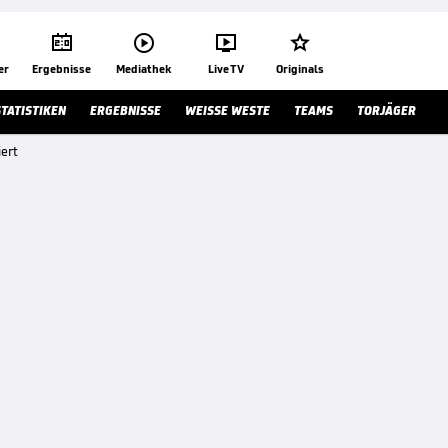




er
Ergebnisse
Mediathek
Live TV
Originals
STATISTIKEN
ERGEBNISSE
WEISSE WESTE
TEAMS
TORJÄGER
ert