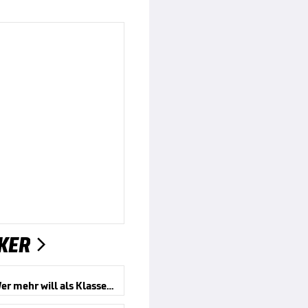
KER

Becker: Wer mehr will als Klassenerhalt hat „Fehler im Kopf“