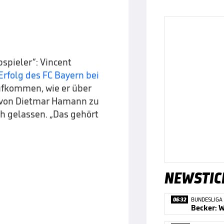
opspieler“: Vincent
rfolg des FC Bayern bei
ufkommen, wie er über
n von Dietmar Hamann zu
h gelassen. „Das gehört
NEWSTIC
06:32
BUNDESLIGA