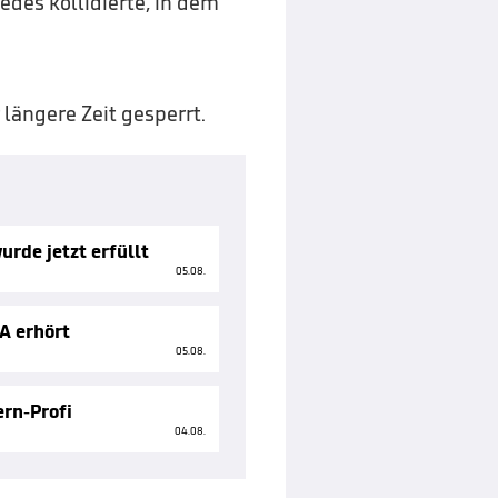
es kollidierte, in dem
längere Zeit gesperrt.
rde jetzt erfüllt
05.08.
A erhört
05.08.
ern-Profi
04.08.