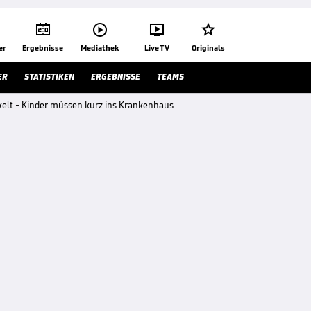




er
Ergebnisse
Mediathek
Live TV
Originals
ER
STATISTIKEN
ERGEBNISSE
TEAMS
ckelt - Kinder müssen kurz ins Krankenhaus