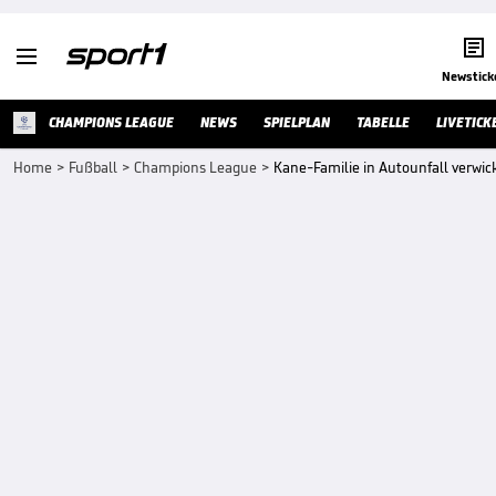


Newstick
CHAMPIONS LEAGUE
NEWS
SPIELPLAN
TABELLE
LIVETICK
Home
>
Fußball
>
Champions League
>
Kane-Familie in Autounfall verwi