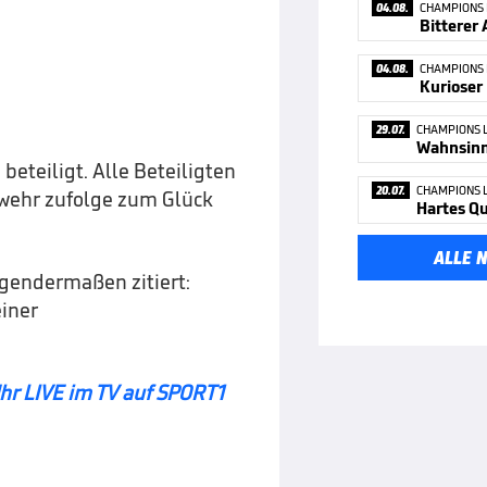
04.08.
CHAMPIONS
04.08.
CHAMPIONS
29.07.
CHAMPIONS 
Wahnsinn 
teiligt. Alle Beteiligten
20.07.
CHAMPIONS 
rwehr zufolge zum Glück
Hartes Qu
ALLE 
gendermaßen zitiert:
einer
r LIVE im TV auf SPORT1