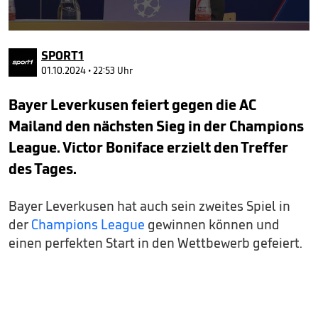
0
seconds
SPORT1
of
1
01.10.2024 • 22:53 Uhr
minute,
2
Bayer Leverkusen feiert gegen die AC
seconds
Mailand den nächsten Sieg in der Champions
League. Victor Boniface erzielt den Treffer
des Tages.
Bayer Leverkusen hat auch sein zweites Spiel in
der
Champions League
gewinnen können und
einen perfekten Start in den Wettbewerb gefeiert.