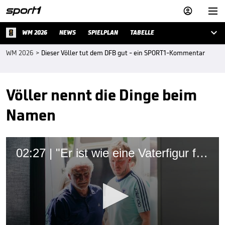



WM 2026
NEWS
SPIELPLAN
TABELLE
WM 2026
>
Dieser Völler tut dem DFB gut - ein SPORT1-Kommentar
Völler nennt die Dinge beim
Namen
02:27 | "Er ist wie eine Vaterfigur für Nagelsmann"