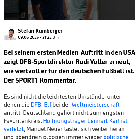
0
seconds
Stefan Kumberger
of
2
09.06.2026 • 21:22 Uhr
minutes,
27
Bei seinem ersten Medien-Auftritt in den USA
seconds
zeigt DFB-Sportdirektor Rudi Völler erneut,
wie wertvoll er für den deutschen Fußball ist.
Der SPORT1-Kommentar.
Es sind nicht die leichtesten Umstände, unter
denen die
DFB-Elf
bei der
Weltmeisterschaft
antritt: Deutschland gehört nicht zum engsten
Favoritenkreis,
Hoffnungsträger Lennart Karl ist
verletzt
, Manuel Neuer tastet sich weiter heran
und obendrein ploppen immer wieder
politische