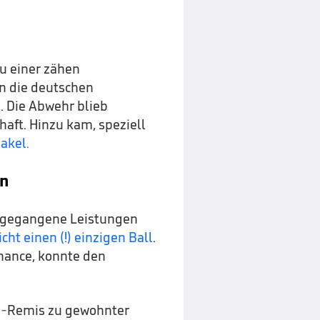
zu einer zähen
n die deutschen
 Die Abwehr blieb
aft. Hinzu kam, speziell
akel.
en
angegangene Leistungen
cht einen (!) einzigen Ball
.
hance, konnte den
ch-Remis zu gewohnter