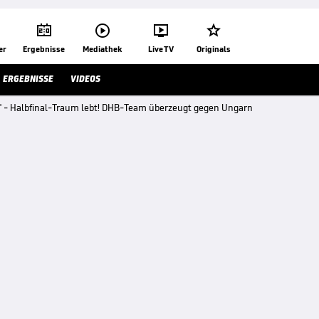




er
Ergebnisse
Mediathek
Live TV
Originals
ERGEBNISSE
VIDEOS
 - Halbfinal-Traum lebt! DHB-Team überzeugt gegen Ungarn