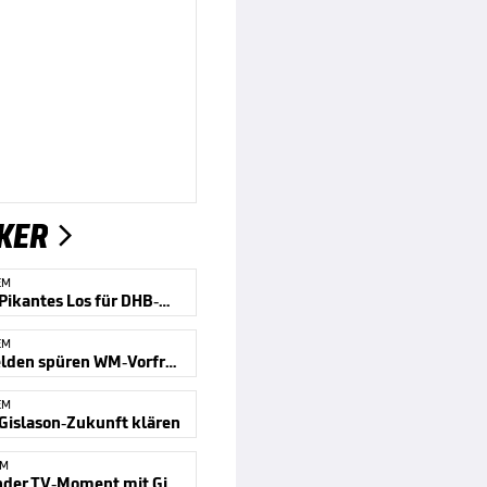
KER

EM
Kracher! Pikantes Los für DHB-Männer
EM
Silber-Helden spüren WM-Vorfreude
EM
 Gislason-Zukunft klären
EM
Vielsagender TV-Moment mit Gislason