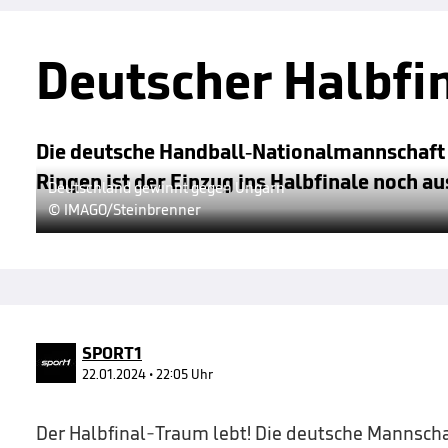
Deutscher Halbfi
Die deutsche Handball-Nationalmannschaft
Ringen ist der Einzug ins Halbfinale noch au
Deutschland gewinnt gegen Ungarn
© IMAGO/Steinbrenner
SPORT1
22.01.2024 • 22:05 Uhr
Der Halbfinal-Traum lebt! Die deutsche Mannsch