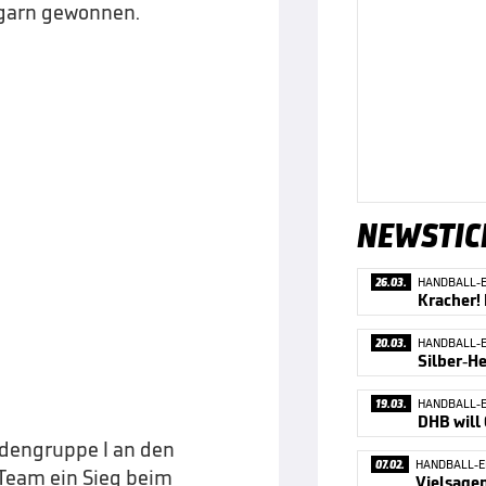
garn gewonnen.
NEWSTIC
26.03.
HANDBALL-
20.03.
HANDBALL-
19.03.
HANDBALL-
DHB will
dengruppe I an den
07.02.
HANDBALL-
 Team ein Sieg beim