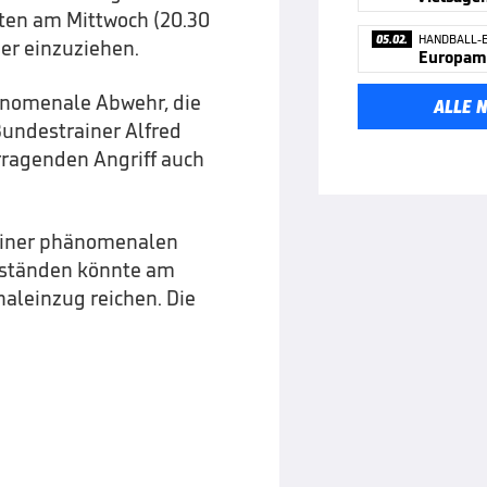
aten am Mittwoch (20.30
05.02.
HANDBALL-
er einzuziehen.
änomenale Abwehr, die
ALLE 
Bundestrainer Alfred
rragenden Angriff auch
einer phänomenalen
Umständen könnte am
aleinzug reichen. Die