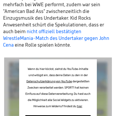
mehrfach bei WWE performt, zudem war sein
"American Bad Ass" zwischenzeitlich die
Einzugsmusik des Undertaker. Kid Rocks
Anwesenheit schürt die Spekulationen, dass er
auch beim
nicht offiziell bestätigten
WrestleMania-Match des Undertaker gegen John
Cena
eine Rolle spielen könnte.
Wenn du hier klickst, siehst du YouTube-Inhalte
und willigst ein, dass deine Daten zu den in der
Datenschutzerklärung von YouTube
dargestellten
Zwecken verarbeitet werden. SPORT1 hat keinen
Einfluss auf diese Datenverarbeitung. Du hast auch
die Möglichkeit alle Social Widgets zu aktivieren.
Hinweise zum Widerruf findest du
hier
.