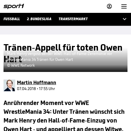



FUSSBALL
2. BUNDESLIGA
TRANSFERMARKT
Tränen-Appell für toten Owen
Mark Henry vergoss bei der WWE-Hall-of-Fame-Zeremonie vor
Hart
WrestleMania 34 Tränen für Owen Hart
© WWE Network
Martin Hoffmann
07.04.2018 • 17:55 Uhr
Anrührender Moment vor WWE
WrestleMania 34: Unter Tränen wünscht sich
Mark Henry den Hall-of-Fame-Einzug von
Owen Hart - und appelliert an dessen Witwe.