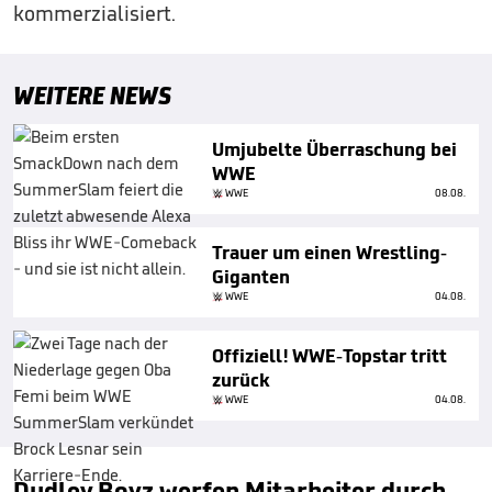
kommerzialisiert.
WEITERE NEWS
Umjubelte Überraschung bei
WWE
WWE
08.08.
Trauer um einen Wrestling-
Giganten
WWE
04.08.
Offiziell! WWE-Topstar tritt
zurück
WWE
04.08.
Dudley Boyz werfen Mitarbeiter durch