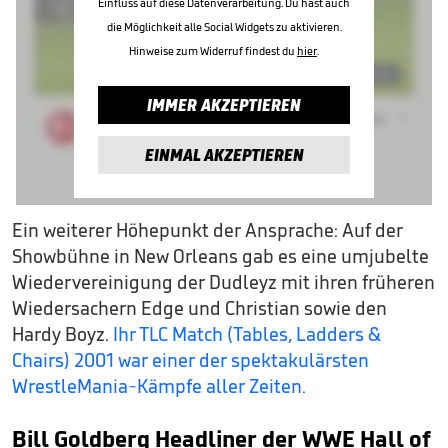
Einfluss auf diese Datenverarbeitung. Du hast auch
die Möglichkeit alle Social Widgets zu aktivieren.
Hinweise zum Widerruf findest du
hier
.
IMMER AKZEPTIEREN
EINMAL AKZEPTIEREN
Ein weiterer Höhepunkt der Ansprache: Auf der
Showbühne in New Orleans gab es eine umjubelte
Wiedervereinigung der Dudleyz mit ihren früheren
Wiedersachern Edge und Christian sowie den
Hardy Boyz.
Ihr TLC Match (Tables, Ladders &
Chairs) 2001 war einer der spektakulärsten
WrestleMania-Kämpfe aller Zeiten.
Bill Goldberg Headliner der WWE Hall of