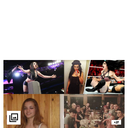

+27