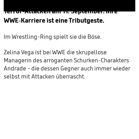
Alter von 10 Jahren ihren Vater bei den
Terror-Attacken am 11. September. Ihre
0
seconds
WWE-Karriere ist eine Tributgeste.
of
2
minutes,
Im Wrestling-Ring spielt sie die Böse.
26
seconds
Zelina Vega ist bei WWE die skrupellose
Managerin des arroganten Schurken-Charakters
Andrade - die dessen Gegner auch immer wieder
selbst mit Attacken überrascht.