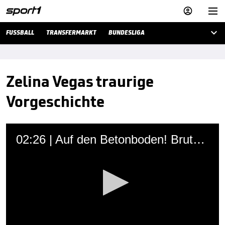



FUSSBALL
TRANSFERMARKT
BUNDESLIGA
Zelina Vegas traurige
Vorgeschichte
02:26 | Auf den Betonboden! Brutale Attacke auf WWE-Jungstar
Martin Hoffmann
06.01.2020 • 09:46 Uhr
Thea Trinidad alias Zelina Vega verlor im