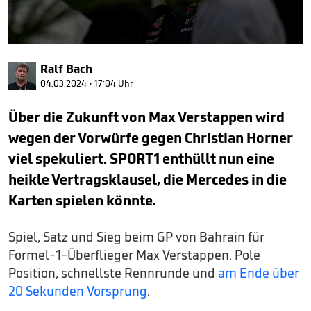
0
seconds
Ralf Bach
of
43
04.03.2024 • 17:04 Uhr
seconds
Über die Zukunft von Max Verstappen wird
wegen der Vorwürfe gegen Christian Horner
viel spekuliert. SPORT1 enthüllt nun eine
heikle Vertragsklausel, die Mercedes in die
Karten spielen könnte.
Spiel, Satz und Sieg beim GP von Bahrain für
Formel-1-Überflieger Max Verstappen. Pole
Position, schnellste Rennrunde und
am Ende über
20 Sekunden Vorsprung
.