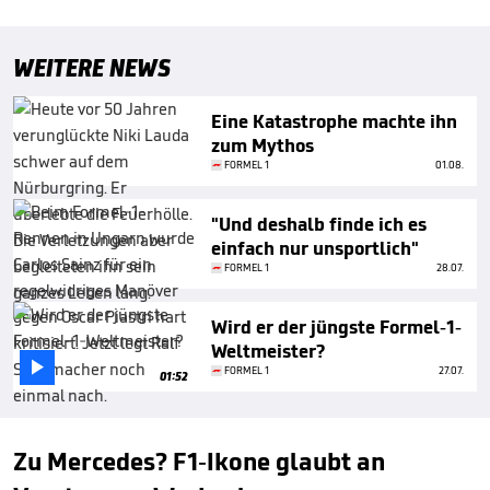
WEITERE NEWS
Eine Katastrophe machte ihn
zum Mythos
FORMEL 1
01.08.
"Und deshalb finde ich es
einfach nur unsportlich"
FORMEL 1
28.07.
Wird er der jüngste Formel-1-
Weltmeister?

FORMEL 1
27.07.
01:52
Zu Mercedes? F1-Ikone glaubt an