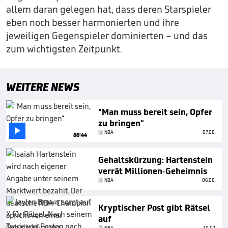
allem daran gelegen hat, dass deren Starspieler
eben noch besser harmonierten und ihre
jeweiligen Gegenspieler dominierten – und das
zum wichtigsten Zeitpunkt.
WEITERE NEWS
"Man muss bereit sein, Opfer
zu bringen"

NBA
07.08.
00:44
Gehaltskürzung: Hartenstein
verrät Millionen-Geheimnis
NBA
06.08.
Kryptischer Post gibt Rätsel
auf
NBA
30.07.