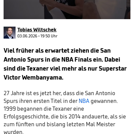
0
seconds
Tobias Wiltschek
of
1
03.06.2026 • 19:50 Uhr
minute,
57
Viel früher als erwartet ziehen die San
seconds
Antonio Spurs in die NBA Finals ein. Dabei
sind die Texaner viel mehr als nur Superstar
Victor Wembanyama.
27 Jahre ist es jetzt her, dass die San Antonio
Spurs ihren ersten Titel in der
NBA
gewannen.
1999 begannen die Texaner eine
Erfolgsgeschichte, die bis 2014 andauerte, als sie
zum fünften und bislang letzten Mal Meister
wurden.