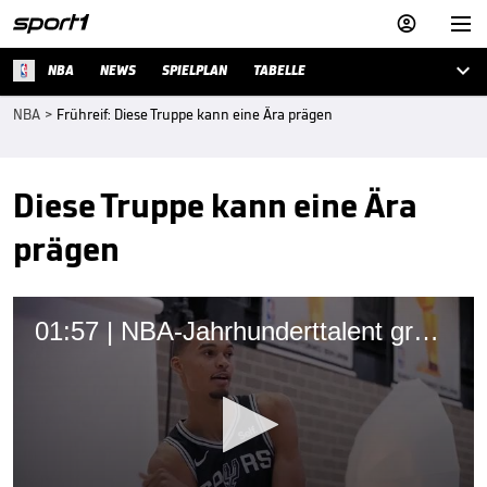



NBA
NEWS
SPIELPLAN
TABELLE
NBA
>
Frühreif: Diese Truppe kann eine Ära prägen
Diese Truppe kann eine Ära
prägen
01:57 | NBA-Jahrhunderttalent greift nach ersten Titel