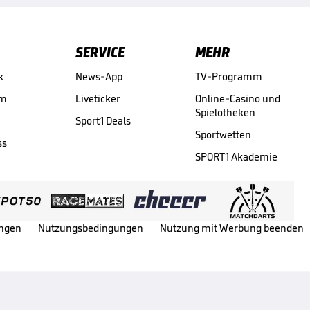
SERVICE
MEHR
k
News-App
TV-Programm
am
Liveticker
Online-Casino und
Spielotheken
Sport1 Deals
Sportwetten
ss
SPORT1 Akademie
ungen
Nutzungsbedingungen
Nutzung mit Werbung beenden