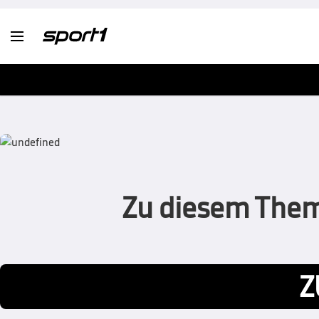

Zu diesem Thema
Z