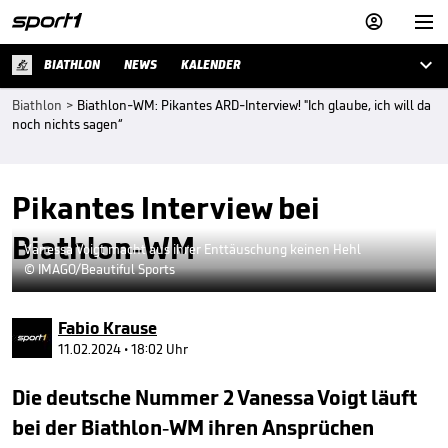



BIATHLON
NEWS
KALENDER
Biathlon
>
Biathlon-WM: Pikantes ARD-Interview! "Ich glaube, ich will da
noch nichts sagen“
Pikantes Interview bei
Biathlon-WM
Vanessa Voigt macht aus ihrer Enttäuschung keinen Hehl
© IMAGO/Beautiful Sports
Fabio Krause
11.02.2024 • 18:02 Uhr
Die deutsche Nummer 2 Vanessa Voigt läuft
bei der Biathlon-WM ihren Ansprüchen