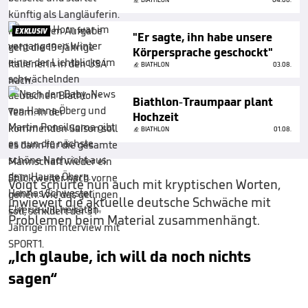
EXKLUSIV
"Er sagte, ihn habe unsere
Körpersprache geschockt"
BIATHLON
03.08.
Biathlon-Traumpaar plant
Hochzeit
BIATHLON
01.08.
Voigt schürte nun auch mit kryptischen Worten,
inwieweit die aktuelle deutsche Schwäche mit
Problemen beim Material zusammenhängt.
„Ich glaube, ich will da noch nichts
sagen“