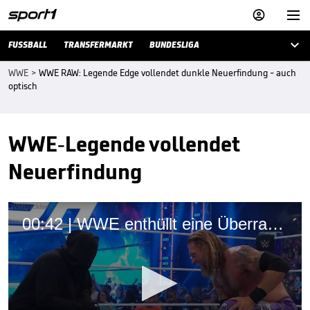



FUSSBALL
TRANSFERMARKT
BUNDESLIGA
WWE
>
WWE RAW: Legende Edge vollendet dunkle Neuerfindung - auch
optisch
WWE-Legende vollendet
Neuerfindung
00:42 | WWE enthüllt eine Überraschung