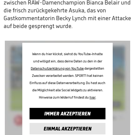
zwischen RAW-Damenchampion Bianca Belair und
die frisch zurückgekehrte Asuka, das von
Gastkommentatorin Becky Lynch mit einer Attacke
auf beide gesprengt wurde.
Wenn du hier klickst, siehst du YouTube-Inhalte
und willigst ein, dass deine Daten zu den in der
Datenschutzerklärung von YouTube
dargestellten
Zwecken verarbeitet werden. SPORT1 hat keinen
Einfluss auf diese Datenverarbeitung. Du hast auch
die Möglichkeit alle Social Widgets zu aktivieren.
Hinweise zum Widerruf findest du
hier
.
IMMER AKZEPTIEREN
EINMAL AKZEPTIEREN