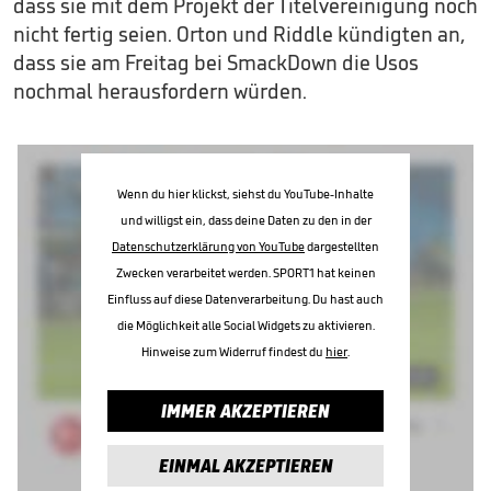
dass sie mit dem Projekt der Titelvereinigung noch
nicht fertig seien. Orton und Riddle kündigten an,
dass sie am Freitag bei SmackDown die Usos
nochmal herausfordern würden.
Wenn du hier klickst, siehst du YouTube-Inhalte
und willigst ein, dass deine Daten zu den in der
Datenschutzerklärung von YouTube
dargestellten
Zwecken verarbeitet werden. SPORT1 hat keinen
Einfluss auf diese Datenverarbeitung. Du hast auch
die Möglichkeit alle Social Widgets zu aktivieren.
Hinweise zum Widerruf findest du
hier
.
IMMER AKZEPTIEREN
EINMAL AKZEPTIEREN