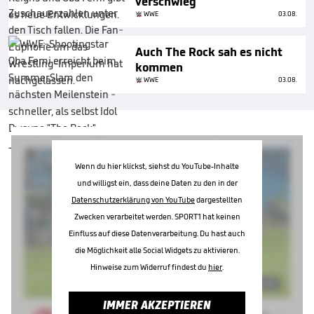
verschwieg
WWE
03.08.
Auch The Rock sah es nicht
kommen
WWE
03.08.
Wenn du hier klickst, siehst du YouTube-Inhalte
und willigst ein, dass deine Daten zu den in der
Datenschutzerklärung von YouTube
dargestellten
Zwecken verarbeitet werden. SPORT1 hat keinen
Einfluss auf diese Datenverarbeitung. Du hast auch
die Möglichkeit alle Social Widgets zu aktivieren.
Hinweise zum Widerruf findest du
hier
.
IMMER AKZEPTIEREN