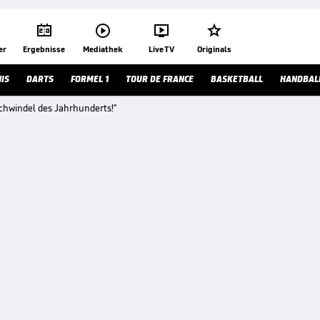




er
Ergebnisse
Mediathek
Live TV
Originals
IS
DARTS
FORMEL 1
TOUR DE FRANCE
BASKETBALL
HANDBAL
windel des Jahrhunderts!"