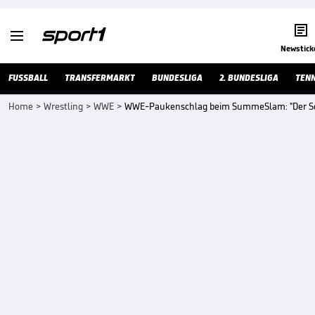


Newstick
FUSSBALL
TRANSFERMARKT
BUNDESLIGA
2. BUNDESLIGA
TENN
Home
>
Wrestling
>
WWE
>
WWE-Paukenschlag beim SummeSlam: "Der Sch