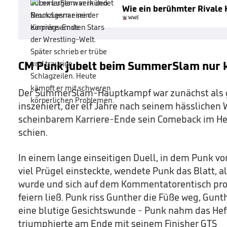
Wie ein berühmter Rivale H
WWE
CM Punk jubelt beim SummerSlam nur 
Der SummerSlam-Hauptkampf war zunächst als 
inszeniert, der elf Jahre nach seinem hässlich
scheinbarem Karriere-Ende sein Comeback im He
schien.
In einem lange einseitigen Duell, in dem Punk v
viel Prügel einsteckte, wendete Punk das Blatt, 
wurde und sich auf dem Kommentatorentisch pro
feiern ließ. Punk riss Gunther die Füße weg, Gunth
eine blutige Gesichtswunde - Punk nahm das Hef
triumphierte am Ende mit seinem Finisher GTS