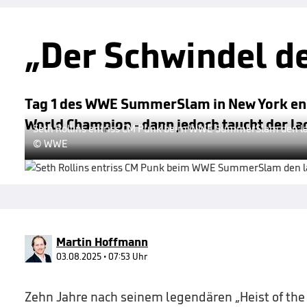
„Der Schwindel d
Tag 1 des WWE SummerSlam in New York end
World Champion - dann jedoch taucht der lac
Seth Rollins entriss CM Punk beim WWE SummerSlam den lan
© WWE
Martin Hoffmann
03.08.2025 • 07:53 Uhr
Zehn Jahre nach seinem legendären „Heist of the