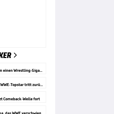
KER

Trauer um einen Wrestling-Giganten
Offiziell! WWE-Topstar tritt zurück
t Comeback-Welle fort
a, das WWE verschwieg