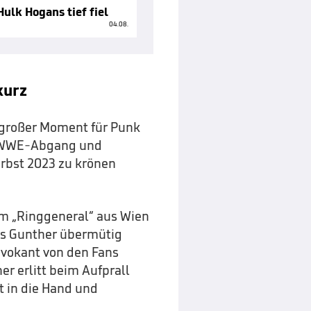
ulk Hogans tief fiel
04.08.
kurz
großer Moment für Punk
en WWE-Abgang und
rbst 2023 zu krönen
om „Ringgeneral“ aus Wien
als Gunther übermütig
vokant von den Fans
er erlitt beim Aufprall
t in die Hand und