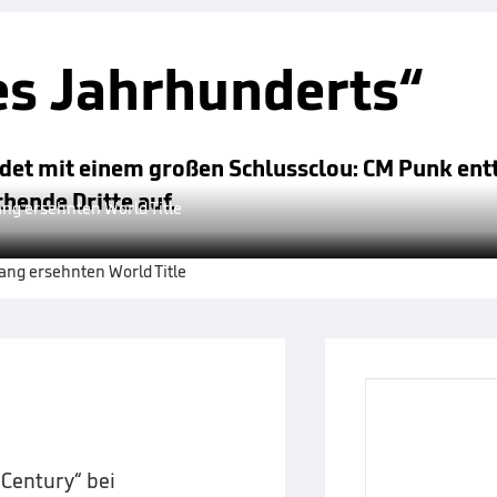
es Jahrhunderts“
et mit einem großen Schlussclou: CM Punk entt
hende Dritte auf.
g ersehnten World Title
 Century“ bei