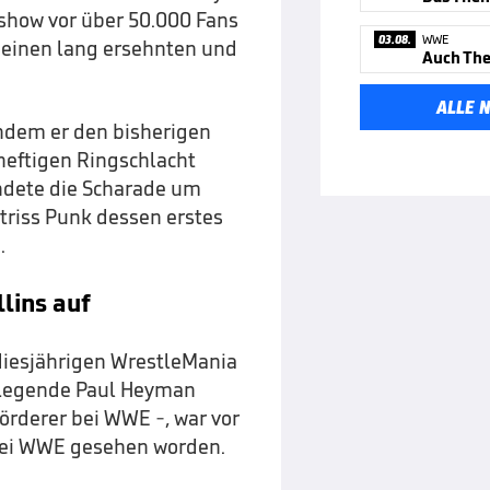
show vor über 50.000 Fans
03.08.
WWE
seinen lang ersehnten und
ALLE 
indem er den bisherigen
heftigen Ringschlacht
endete die Scharade um
triss Punk dessen erstes
.
lins auf
diesjährigen WrestleMania
-Legende Paul Heyman
rderer bei WWE -, war vor
ei WWE gesehen worden.