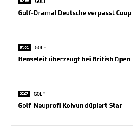
GOLF
02.08.
Golf-Drama! Deutsche verpasst Coup
GOLF
01.08.
Henseleit überzeugt bei British Open
GOLF
27.07.
Golf-Neuprofi Koivun düpiert Star