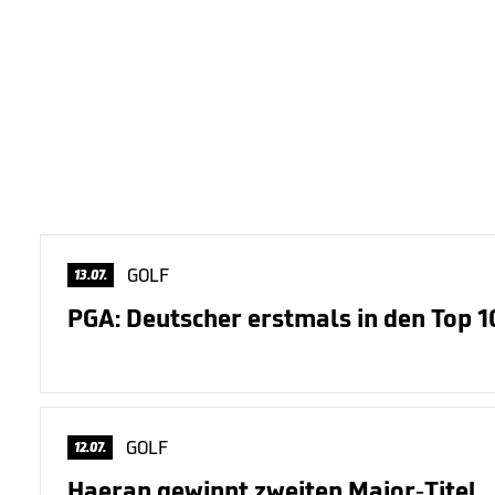
GOLF
13.07.
PGA: Deutscher erstmals in den Top 1
GOLF
12.07.
Haeran gewinnt zweiten Major-Titel