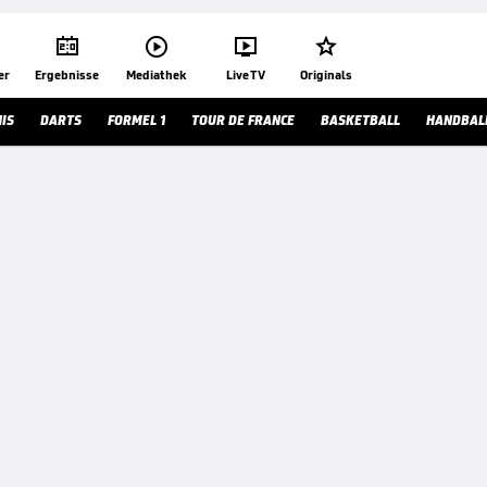




er
Ergebnisse
Mediathek
Live TV
Originals
IS
DARTS
FORMEL 1
TOUR DE FRANCE
BASKETBALL
HANDBAL