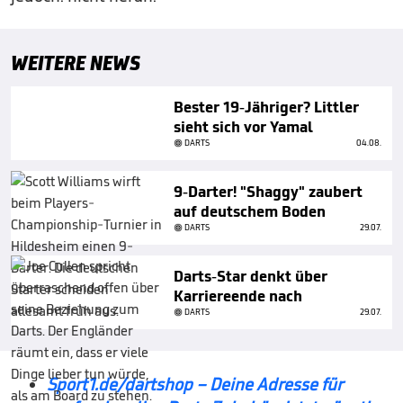
WEITERE NEWS
Bester 19-Jähriger? Littler
sieht sich vor Yamal
DARTS
04.08.
9-Darter! "Shaggy" zaubert
auf deutschem Boden
DARTS
29.07.
Darts-Star denkt über
Karriereende nach
DARTS
29.07.
Sport1.de/dartshop – Deine Adresse für