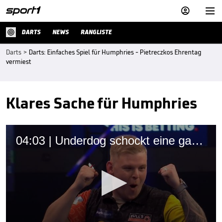


DARTS
NEWS
RANGLISTE
Darts
>
Darts: Einfaches Spiel für Humphries - Pietreczkos Ehrentag
vermiest
Klares Sache für Humphries
04:03 | Underdog schockt eine ganze Sportart