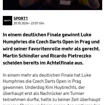
0
seconds
SPORT1
of
4
20.10.2024 • 23:07 Uhr
minutes,
3
In einem deutlichen Finale gewinnt Luke
seconds
Humphries die Czech Darts Open in Prag und
wird seiner Favoritenrolle mehr als gerecht.
Martin Schindler und Ricardo Pietreczko
scheiden bereits im Achtelfinale aus.
In einem mehr als deutlichen Finale hat Luke
Humphries die Czech Darts Open in Prag
gewonnen. Underdog Kim Huybrechts, der
überhaupt erst als Nachrücker am Turnier
teilnehmen durfte, hatte zu keiner Zeit überhaupt