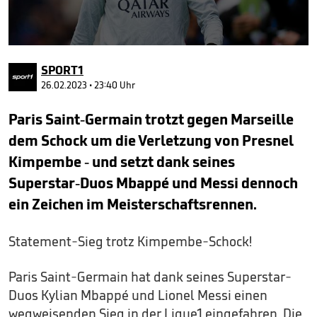
0
seconds
SPORT1
of
33
26.02.2023 • 23:40 Uhr
seconds
Paris Saint-Germain trotzt gegen Marseille
dem Schock um die Verletzung von Presnel
Kimpembe - und setzt dank seines
Superstar-Duos Mbappé und Messi dennoch
ein Zeichen im Meisterschaftsrennen.
Statement-Sieg trotz Kimpembe-Schock!
Paris Saint-Germain hat dank seines Superstar-
Duos Kylian Mbappé und Lionel Messi einen
wegweisenden Sieg in der Ligue1 eingefahren. Die