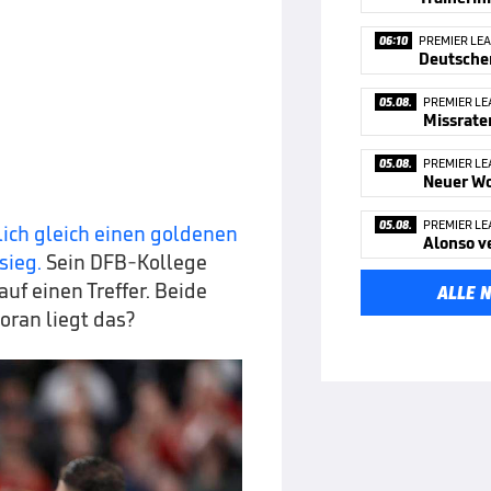
06:10
PREMIER LE
05.08.
PREMIER LE
Missrate
05.08.
PREMIER LE
Neuer Wo
05.08.
PREMIER LE
lich gleich einen goldenen
Alonso v
sieg.
Sein DFB-Kollege
uf einen Treffer. Beide
ALLE 
ran liegt das?