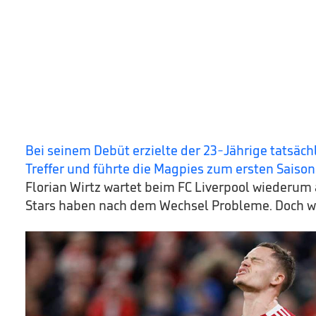
Bei seinem Debüt erzielte der 23-Jährige tatsäch
Treffer und führte die Magpies zum ersten Saison
Florian Wirtz wartet beim FC Liverpool wiederum a
Stars haben nach dem Wechsel Probleme. Doch wo