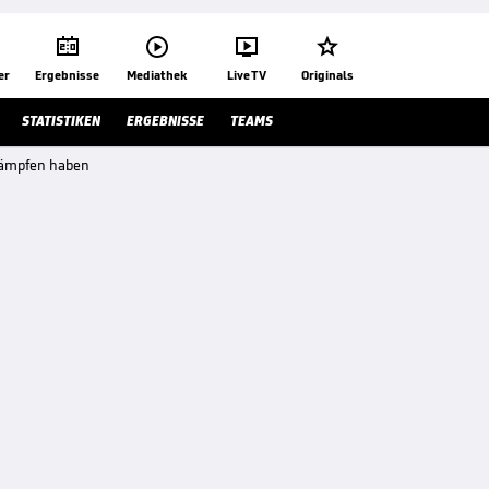




er
Ergebnisse
Mediathek
Live TV
Originals
STATISTIKEN
ERGEBNISSE
TEAMS
kämpfen haben