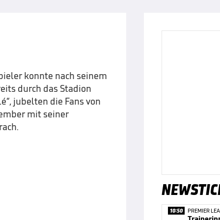
pieler konnte nach seinem
its durch das Stadion
é“, jubelten die Fans von
ember mit seiner
rach.
NEWSTIC
10:50
PREMIER LE