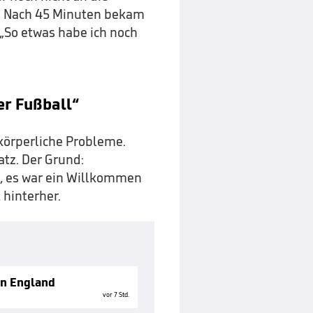
. Nach 45 Minuten bekam
 „So etwas habe ich noch
rer Fußball“
 körperliche Probleme.
tz. Der Grund:
, es war ein Willkommen
 hinterher.
in England
vor 7 Std.