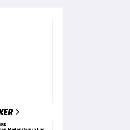
KER

AGUE
Trainerinnen-Meilenstein in England