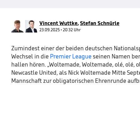
1
minute,
18
seconds
Volume
90%
Vincent Wuttke
,
Stefan Schnürle
23.09.2025 • 20:32 Uhr
Zumindest einer der beiden deutschen Nationals
Wechsel in die
Premier League
seinen Namen bere
hallen hören. „Woltemade, Woltemade, olé, olé, ol
Newcastle United, als Nick Woltemade Mitte Sept
Mannschaft zur obligatorischen Ehrenrunde aufb