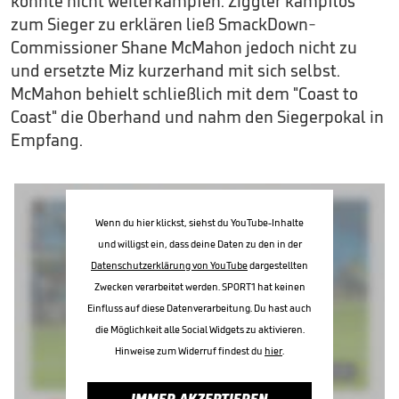
konnte nicht weiterkämpfen. Ziggler kampflos
zum Sieger zu erklären ließ SmackDown-
Commissioner Shane McMahon jedoch nicht zu
und ersetzte Miz kurzerhand mit sich selbst.
McMahon behielt schließlich mit dem "Coast to
Coast" die Oberhand und nahm den Siegerpokal in
Empfang.
Wenn du hier klickst, siehst du YouTube-Inhalte
und willigst ein, dass deine Daten zu den in der
Datenschutzerklärung von YouTube
dargestellten
Zwecken verarbeitet werden. SPORT1 hat keinen
Einfluss auf diese Datenverarbeitung. Du hast auch
die Möglichkeit alle Social Widgets zu aktivieren.
Hinweise zum Widerruf findest du
hier
.
IMMER AKZEPTIEREN