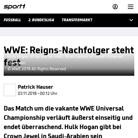



FUSSBALL
2. BUNDESLIGA
TRANSFERMARKT
WWE: Reigns-Nachfolger steht
Hulk Hogan ist zurück bei WWE, Brock Lesnar ist neuer Universal
fest
Champion
© WWE 2018 All Rights Reserved
Patrick Hauser
03.11.2018 • 00:12 Uhr
Das Match um die vakante WWE Universal
Championship verläuft äußerst einseitig und
endet überraschend. Hulk Hogan gibt bei
Crown Jewel in Saudi-Arabien sein