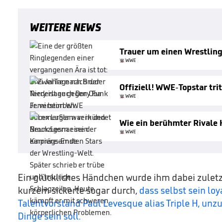
WEITERE NEWS
Trauer um einen Wrestlin
WWE
Offiziell! WWE-Topstar tri
WWE
Wie ein berühmter Rivale H
WWE
Ein glückliches Händchen wurde ihm dabei zuletzt 
kurzem sickerte sogar durch,
dass selbst sein lo
Talentvorstand Paul Levesque alias Triple H, unz
Dinge sein soll.