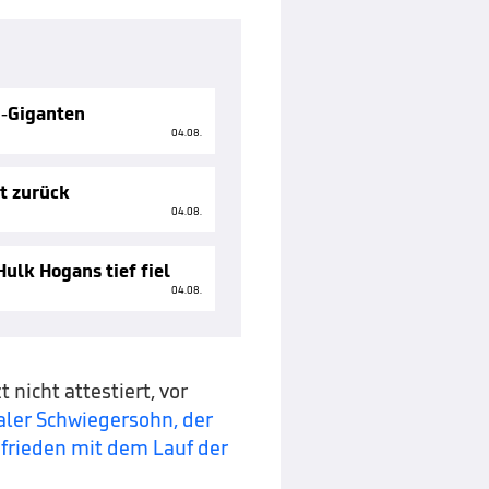
g-Giganten
04.08.
tt zurück
04.08.
ulk Hogans tief fiel
04.08.
nicht attestiert, vor
yaler Schwiegersohn, der
ufrieden mit dem Lauf der