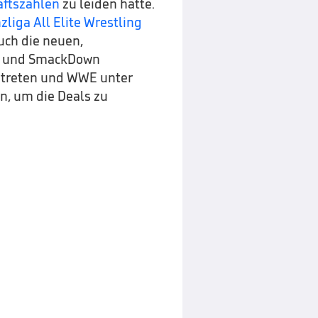
äftszahlen
zu leiden hatte.
liga All Elite Wrestling
uch die neuen,
AW und SmackDown
ft treten und WWE unter
en, um die Deals zu