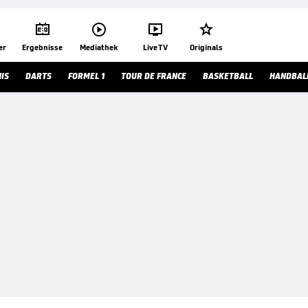




er
Ergebnisse
Mediathek
Live TV
Originals
IS
DARTS
FORMEL 1
TOUR DE FRANCE
BASKETBALL
HANDBAL