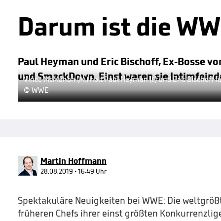
Darum ist die WW
Paul Heyman und Eric Bischoff, Ex-Bosse v
und SmackDown. Einst waren sie Intimfeind
Vince McMahon (M.) holt Paul Heyman (l.) und Eric Bischoff
© WWE
Martin Hoffmann
28.08.2019 • 16:49 Uhr
Spektakuläre Neuigkeiten bei WWE: Die weltgröß
früheren Chefs ihrer einst größten Konkurrenzlig