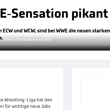
E-Sensation pikant
on ECW und WCW, sind bei WWE die neuen starke
e.
 für RAW und SmackDown ins Boot
te Wrestling-Liga hat den
en für wichtige neue Jobs