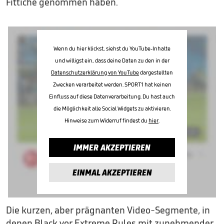
Fittiche genommen haben.
Wenn du hier klickst, siehst du YouTube-Inhalte
und willigst ein, dass deine Daten zu den in der
Datenschutzerklärung von YouTube
dargestellten
Zwecken verarbeitet werden. SPORT1 hat keinen
Einfluss auf diese Datenverarbeitung. Du hast auch
die Möglichkeit alle Social Widgets zu aktivieren.
Hinweise zum Widerruf findest du
hier
.
IMMER AKZEPTIEREN
EINMAL AKZEPTIEREN
Die kurzen, aber prägnanten Video-Segmente, in
denen Black vor Extreme Rules mit zunehmender