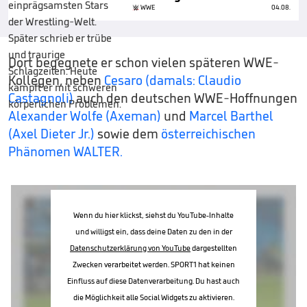
WWE
04.08.
Dort begegnete er schon vielen späteren WWE-
Kollegen, neben
Cesaro (damals: Claudio
Castagnoli)
auch den deutschen WWE-Hoffnungen
Alexander Wolfe (Axeman)
und
Marcel Barthel
(Axel Dieter Jr.)
sowie dem
österreichischen
Phänomen WALTER.
Wenn du hier klickst, siehst du YouTube-Inhalte
und willigst ein, dass deine Daten zu den in der
Datenschutzerklärung von YouTube
dargestellten
Zwecken verarbeitet werden. SPORT1 hat keinen
Einfluss auf diese Datenverarbeitung. Du hast auch
die Möglichkeit alle Social Widgets zu aktivieren.