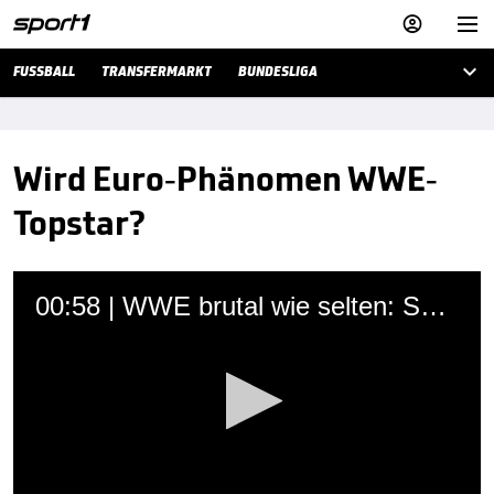



FUSSBALL
TRANSFERMARKT
BUNDESLIGA
Wird Euro-Phänomen WWE-
Topstar?
00:58 | WWE brutal wie selten: So spektakulär quälten sich Black und Cesaro
Martin Hoffmann
20.07.2019 • 17:00 Uhr
Als Tommy End war er Pfeiler der deutschen