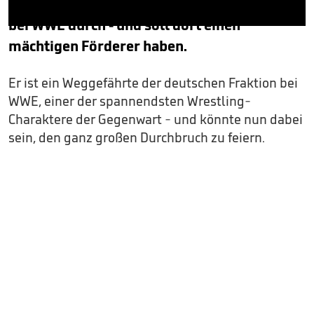
Wrestling-Szene, als Aleister Black startet er
bei WWE durch - und soll dort einen
0
seconds
mächtigen Förderer haben.
of
58
seconds
Er ist ein Weggefährte der deutschen Fraktion bei
WWE, einer der spannendsten Wrestling-
Charaktere der Gegenwart - und könnte nun dabei
sein, den ganz großen Durchbruch zu feiern.