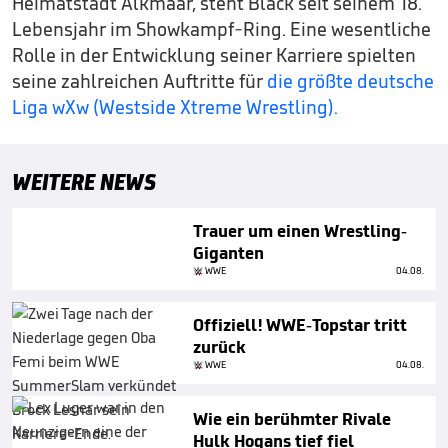
Heimatstadt Alkmaar, steht Black seit seinem 18.
Lebensjahr im Showkampf-Ring. Eine wesentliche
Rolle in der Entwicklung seiner Karriere spielten
seine zahlreichen Auftritte für
die größte deutsche
Liga wXw (Westside Xtreme Wrestling).
WEITERE NEWS
Trauer um einen Wrestling-
Giganten
WWE
04.08.
Offiziell! WWE-Topstar tritt
zurück
WWE
04.08.
Wie ein berühmter Rivale
Hulk Hogans tief fiel