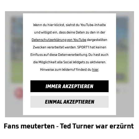
Wenn du hier klickst, siehst du YouTube-Inhalte
und willigst ein, dass deine Daten zu den in der
Datenschutzerklärung von YouTube
dargestellten
Zwecken verarbeitet werden. SPORT1 hat keinen
Einfluss auf diese Datenverarbeitung. Du hast auch
die Möglichkeit alle Social Widgets zu aktivieren.
Hinweise zum Widerruf findest du
hier
.
IMMER AKZEPTIEREN
EINMAL AKZEPTIEREN
Fans meuterten - Ted Turner war erzürnt