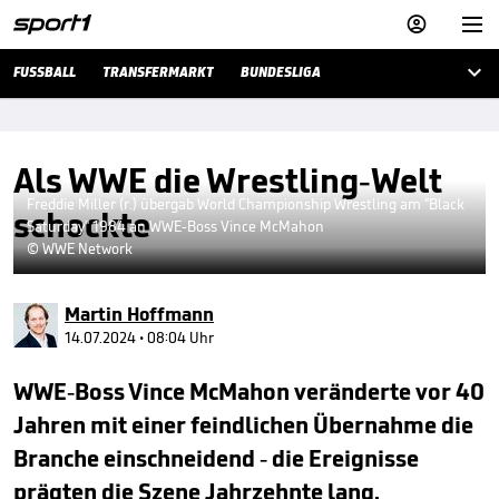



FUSSBALL
TRANSFERMARKT
BUNDESLIGA
Als WWE die Wrestling-Welt
Freddie Miller (r.) übergab World Championship Wrestling am "Black
schockte
Saturday" 1984 an WWE-Boss Vince McMahon
© WWE Network
Martin Hoffmann
14.07.2024 • 08:04 Uhr
WWE-Boss Vince McMahon veränderte vor 40
Jahren mit einer feindlichen Übernahme die
Branche einschneidend - die Ereignisse
prägten die Szene Jahrzehnte lang.