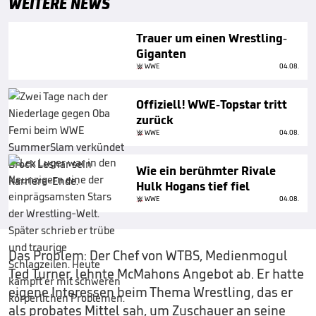
WEITERE NEWS
Trauer um einen Wrestling-
Giganten
WWE
04.08.
Offiziell! WWE-Topstar tritt
zurück
WWE
04.08.
Wie ein berühmter Rivale
Hulk Hogans tief fiel
WWE
04.08.
Das Problem: Der Chef von WTBS, Medienmogul
Ted Turner, lehnte McMahons Angebot ab. Er hatte
eigene Interessen beim Thema Wrestling, das er
als probates Mittel sah, um Zuschauer an seine