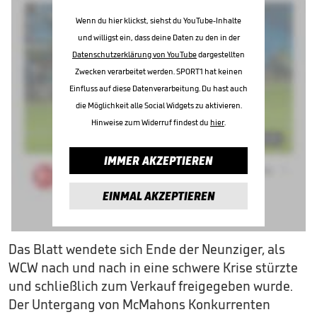
Wenn du hier klickst, siehst du YouTube-Inhalte
und willigst ein, dass deine Daten zu den in der
Datenschutzerklärung von YouTube
dargestellten
Zwecken verarbeitet werden. SPORT1 hat keinen
Einfluss auf diese Datenverarbeitung. Du hast auch
die Möglichkeit alle Social Widgets zu aktivieren.
Hinweise zum Widerruf findest du
hier
.
IMMER AKZEPTIEREN
EINMAL AKZEPTIEREN
Das Blatt wendete sich Ende der Neunziger, als
WCW nach und nach in eine schwere Krise stürzte
und schließlich zum Verkauf freigegeben wurde.
Der Untergang von McMahons Konkurrenten