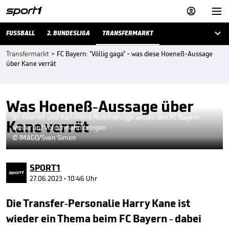



FUSSBALL
2. BUNDESLIGA
TRANSFERMARKT
Transfermarkt
>
FC Bayern: "Völlig gaga" - was diese Hoeneß-Aussage
über Kane verrät
Was Hoeneß-Aussage über
Uli Hoeneß und Karl-Heinz Rummenigge wollen den FC Bayern
Kane verrät
wieder auf Vordermann bringen
© IMAGO/Sven Simon
SPORT1
27.06.2023 • 10:46 Uhr
Die Transfer-Personalie Harry Kane ist
wieder ein Thema beim FC Bayern - dabei