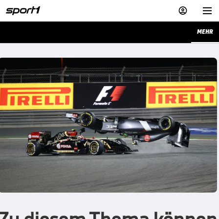


MEHR