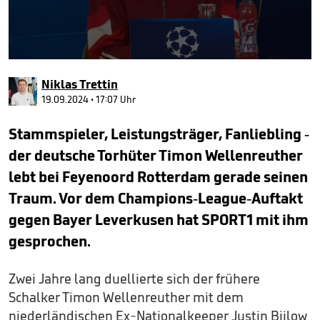
0
seconds
Niklas Trettin
of
52
19.09.2024 • 17:07 Uhr
seconds
Stammspieler, Leistungsträger, Fanliebling -
der deutsche Torhüter Timon Wellenreuther
lebt bei Feyenoord Rotterdam gerade seinen
Traum. Vor dem Champions-League-Auftakt
gegen Bayer Leverkusen hat SPORT1 mit ihm
gesprochen.
Zwei Jahre lang duellierte sich der frühere
Schalker Timon Wellenreuther mit dem
niederländischen Ex-Nationalkeeper Justin Bijlow