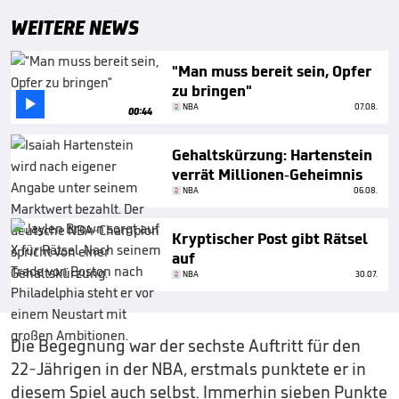
WEITERE NEWS
"Man muss bereit sein, Opfer
zu bringen"

NBA
07.08.
00:44
Gehaltskürzung: Hartenstein
verrät Millionen-Geheimnis
NBA
06.08.
Kryptischer Post gibt Rätsel
auf
NBA
30.07.
Die Begegnung war der sechste Auftritt für den
22-Jährigen in der NBA, erstmals punktete er in
diesem Spiel auch selbst. Immerhin sieben Punkte