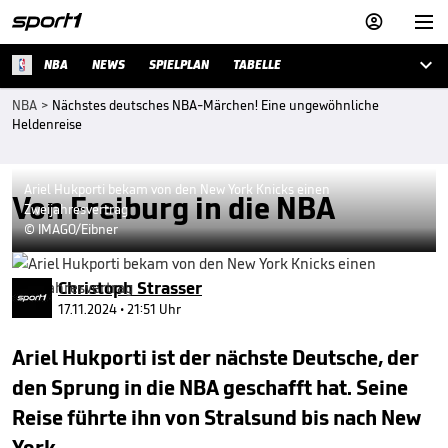



NBA
NEWS
SPIELPLAN
TABELLE
NBA
>
Nächstes deutsches NBA-Märchen! Eine ungewöhnliche
Heldenreise
Ariel Hukporti bekam von den New York Knicks einen
Von Freiburg in die NBA
Zweijahresvertrag
© IMAGO/Eibner
Christoph Strasser
17.11.2024 • 21:51 Uhr
Ariel Hukporti ist der nächste Deutsche, der
den Sprung in die NBA geschafft hat. Seine
Reise führte ihn von Stralsund bis nach New
York.